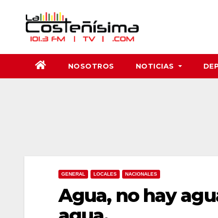
Saltar
al
contenido
NOSOTROS
NOTICIAS
DE
GENERAL
LOCALES
NACIONALES
Agua, no hay agu
agua.