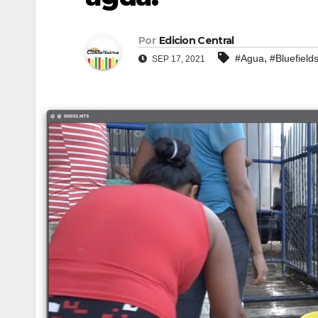
Por
Edicion Central
,
#Agua
#Bluefield
SEP 17, 2021