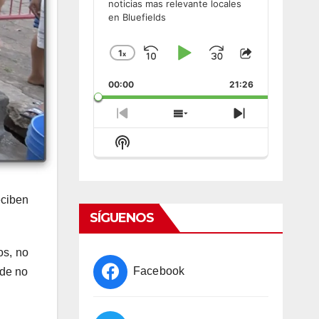
noticias mas relevante locales
en Bluefields
1
x
Skip
Play
Jump
Change
Share
Playback
This
Backward
Pause
Forward
00:00
Rate
21:26
Episode
Previous
Show
Next
Episode
Episodes
Episode
Show
List
Podcast
Information
eciben
SÍGUENOS
os, no
Facebook
 de no