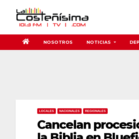
Saltar
al
contenido
NOSOTROS
NOTICIAS
DE
LOCALES
NACIONALES
REGIONALES
Cancelan procesió
la Biblia en Bluef