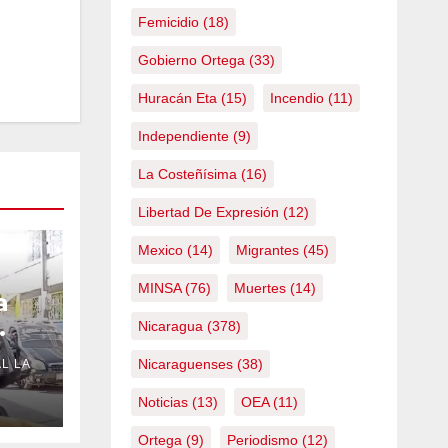
Femicidio
(18)
Gobierno Ortega
(33)
Huracán Eta
(15)
Incendio
(11)
Independiente
(9)
La Costeñísima
(16)
Libertad De Expresión
(12)
Mexico
(14)
Migrantes
(45)
MINSA
(76)
Muertes
(14)
a
Nicaragua
(378)
Nicaraguenses
(38)
L LA
Noticias
(13)
OEA
(11)
Ortega
(9)
Periodismo
(12)