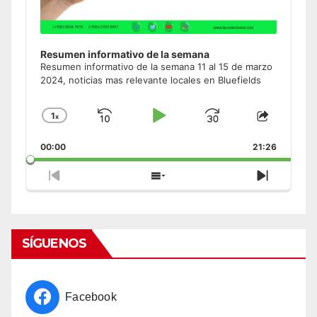
Resumen informativo de la semana
Resumen informativo de la semana 11 al 15 de marzo
2024, noticias mas relevante locales en Bluefields
1
x
Skip
Play
Jump
Change
Share
Playback
This
Backward
Pause
Forward
00:00
Rate
21:26
Episode
Previous
Show
Next
Episode
Episodes
Episode
List
SÍGUENOS
Facebook