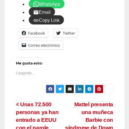
WhatsApp
Email
Copy Link
Facebook
Twitter
Correo electrónico
Me gusta esto:
Cargando...
Navegación
Unas 72.500
Mattel presenta
personas ya han
una muñeca
de
entrado a EEUU
Barbie con
con el parole
síndrome de Down