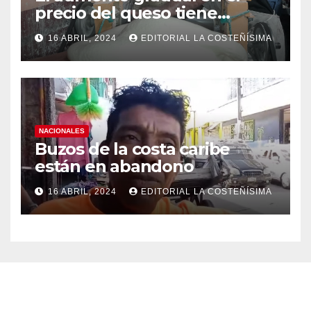
precio del queso tiene
efectos a las Panaderias
16 ABRIL, 2024
EDITORIAL LA COSTEÑÍSIMA
NACIONALES
Buzos de la costa caribe
están en abandono
16 ABRIL, 2024
EDITORIAL LA COSTEÑÍSIMA