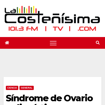
Saltar
al
contenido
CIENCIA
GENERAL
Síndrome de Ovario