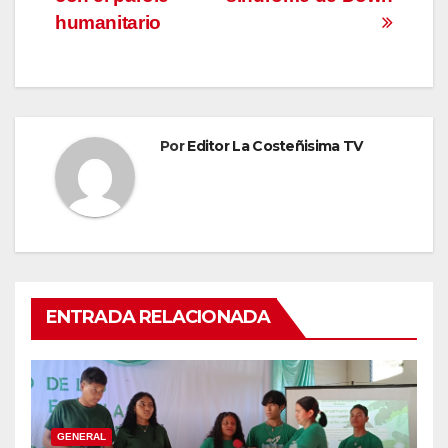
entradas
humanitario
Por
Editor La Costeñisima TV
ENTRADA RELACIONADA
GENERAL