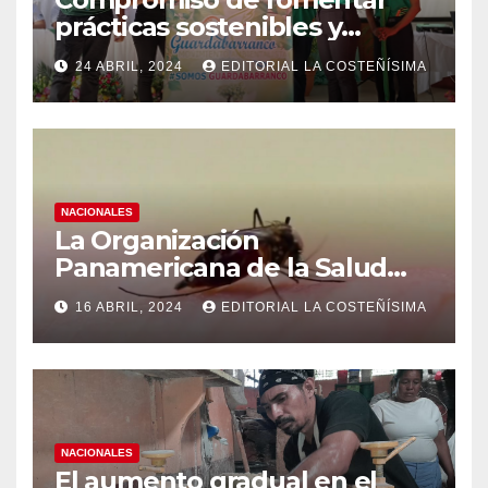
prácticas sostenibles y
conciencia ecológica en las
24 ABRIL, 2024
EDITORIAL LA COSTEÑÍSIMA
instituciones educativas
NACIONALES
La Organización
Panamericana de la Salud
(OPS), recomienda reforzar
16 ABRIL, 2024
EDITORIAL LA COSTEÑÍSIMA
medidas ante el aumento de
casos de dengue
NACIONALES
El aumento gradual en el