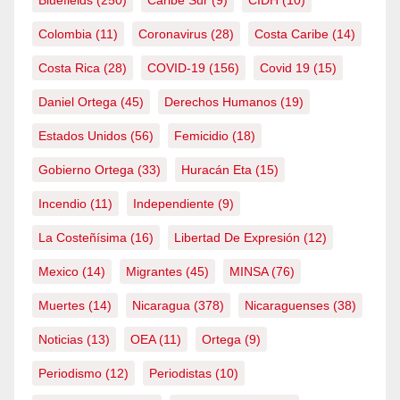
Bluefields
(250)
Caribe Sur
(9)
CIDH
(10)
Colombia
(11)
Coronavirus
(28)
Costa Caribe
(14)
Costa Rica
(28)
COVID-19
(156)
Covid 19
(15)
Daniel Ortega
(45)
Derechos Humanos
(19)
Estados Unidos
(56)
Femicidio
(18)
Gobierno Ortega
(33)
Huracán Eta
(15)
Incendio
(11)
Independiente
(9)
La Costeñísima
(16)
Libertad De Expresión
(12)
Mexico
(14)
Migrantes
(45)
MINSA
(76)
Muertes
(14)
Nicaragua
(378)
Nicaraguenses
(38)
Noticias
(13)
OEA
(11)
Ortega
(9)
Periodismo
(12)
Periodistas
(10)