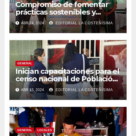
Compromiso de fomentar
prácticas sostenibles y
conciencia ecológica en las
ABR 24, 2024
EDITORIAL LA COSTEÑÍSIMA
instituciones educativas
GENERAL
Inician capacitaciones para el
censo nacional de Población
y Vivienda en Bluefields.
ABR 15, 2024
EDITORIAL LA COSTEÑÍSIMA
GENERAL
LOCALES