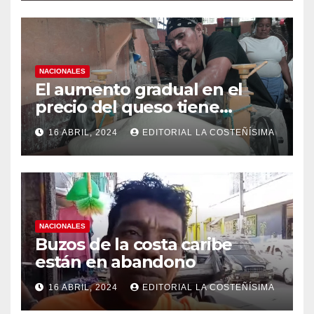
casos de dengue
NACIONALES
El aumento gradual en el
precio del queso tiene
efectos a las Panaderias
16 ABRIL, 2024
EDITORIAL LA COSTEÑÍSIMA
NACIONALES
Buzos de la costa caribe
están en abandono
16 ABRIL, 2024
EDITORIAL LA COSTEÑÍSIMA