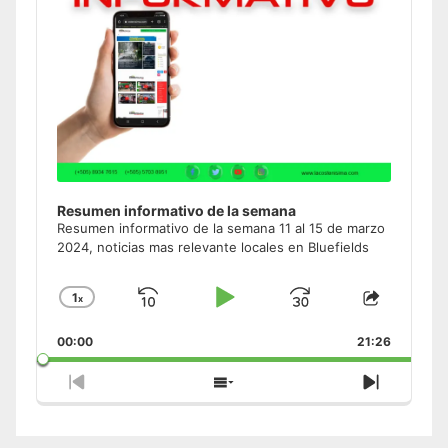
Resumen informativo de la semana
Resumen informativo de la semana 11 al 15 de marzo
2024, noticias mas relevante locales en Bluefields
1
x
Skip
Play
Jump
Change
Share
Playback
This
Backward
Pause
Forward
00:00
Rate
21:26
Episode
Previous
Show
Next
Episode
Episodes
Episode
List