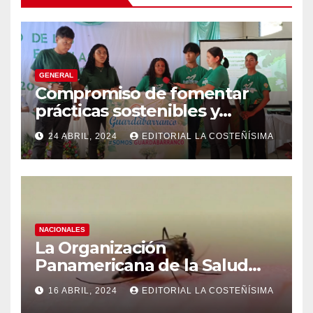
GENERAL
Compromiso de fomentar
prácticas sostenibles y
conciencia ecológica en las
24 ABRIL, 2024
EDITORIAL LA COSTEÑÍSIMA
instituciones educativas
NACIONALES
La Organización
Panamericana de la Salud
(OPS), recomienda reforzar
16 ABRIL, 2024
EDITORIAL LA COSTEÑÍSIMA
medidas ante el aumento de