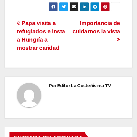
Navegación
Papa visita a
Importancia de
refugiados e insta
cuidarnos la vista
de
a Hungría a
entradas
mostrar caridad
Por
Editor La Costeñisima TV