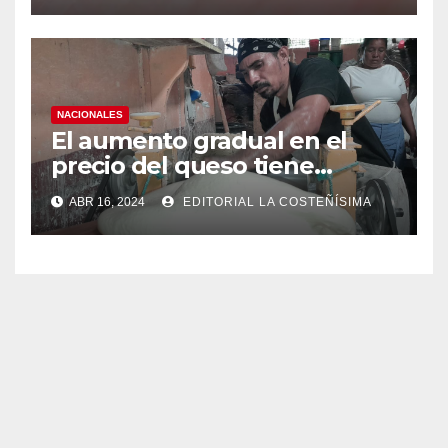
casos de dengue
NACIONALES
El aumento gradual en el
precio del queso tiene
efectos a las Panaderias
ABR 16, 2024
EDITORIAL LA COSTEÑÍSIMA