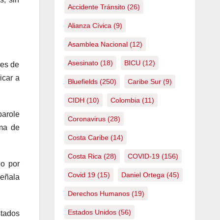
Accidente Tránsito
(26)
Alianza Cívica
(9)
Asamblea Nacional
(12)
Asesinato
(18)
BICU
(12)
ses de
icar a
Bluefields
(250)
Caribe Sur
(9)
CIDH
(10)
Colombia
(11)
parole
Coronavirus
(28)
rma de
Costa Caribe
(14)
Costa Rica
(28)
COVID-19
(156)
lo por
Covid 19
(15)
Daniel Ortega
(45)
señala
Derechos Humanos
(19)
Estados Unidos
(56)
stados