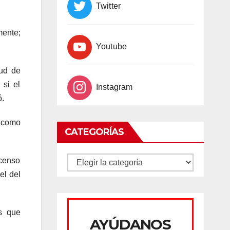
Twitter
mente;
Youtube
tud de
 si el
Instagram
ó.
s como
CATEGORÍAS
 censo
CATEGORÍAS
el del
s que
AYÚDANOS