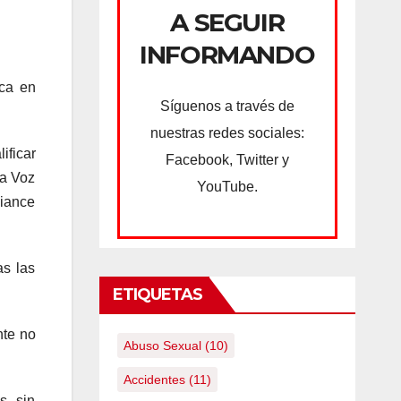
A SEGUIR
INFORMANDO
ica en
Síguenos a través de
nuestras redes sociales:
ficar
Facebook, Twitter y
la Voz
YouTube.
liance
as las
ETIQUETAS
nte no
Abuso Sexual
(10)
Accidentes
(11)
s, sin