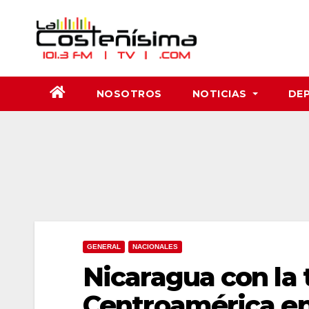
Saltar
al
contenido
NOSOTROS
NOTICIAS
DE
GENERAL
NACIONALES
Nicaragua con la 
Centroamérica en