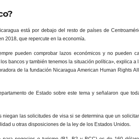
ico?
Nicaragua está por debajo del resto de países de Centroamér
a en 2018, que repercute en la economía.
empre pueden comprobar lazos económicos y no pueden cali
 los bancos y también tenemos la situación política», explica a 
boradora de la fundación Nicaragua American Human Rights Al
epartamento de Estado sobre este tema y señalaron que tod
 niegan las solicitudes de visa si se determina que un solicita
idad u otras disposiciones de la ley de los Estados Unidos.
e para negocios o turismo (B1, B2 y BCC) es de 160 dólare