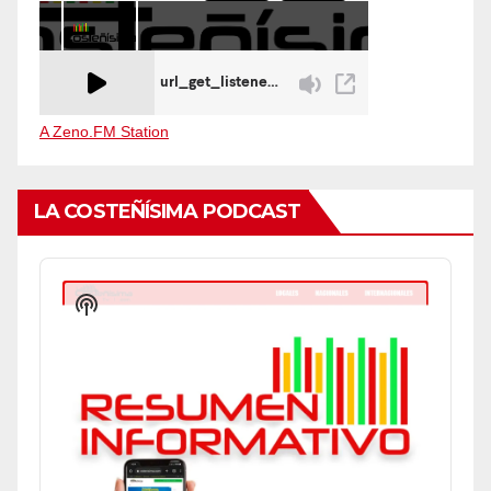
A Zeno.FM Station
LA COSTEÑÍSIMA PODCAST
Audio
Player
Show
Podcast
Information