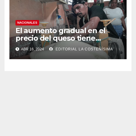
NACIONALES
El aumento gradual en el
precio del queso tiene
efectos a las Panaderias
ABR 16, 2024
EDITORIAL LA COSTEÑÍSIMA