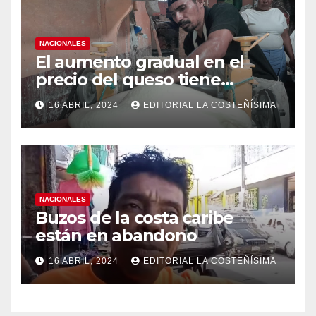
NACIONALES
El aumento gradual en el
precio del queso tiene
efectos a las Panaderias
16 ABRIL, 2024
EDITORIAL LA COSTEÑÍSIMA
NACIONALES
Buzos de la costa caribe
están en abandono
16 ABRIL, 2024
EDITORIAL LA COSTEÑÍSIMA