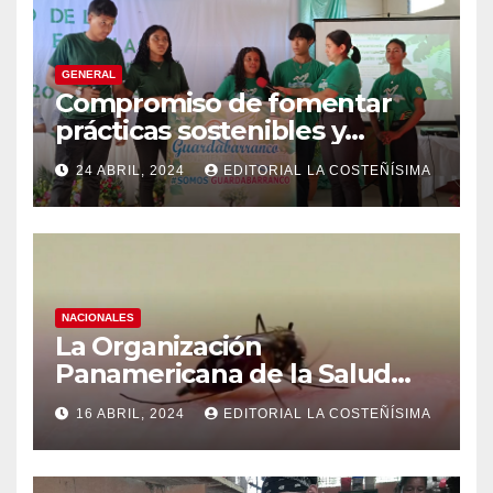
GENERAL
Compromiso de fomentar
prácticas sostenibles y
conciencia ecológica en las
24 ABRIL, 2024
EDITORIAL LA COSTEÑÍSIMA
instituciones educativas
NACIONALES
La Organización
Panamericana de la Salud
(OPS), recomienda reforzar
16 ABRIL, 2024
EDITORIAL LA COSTEÑÍSIMA
medidas ante el aumento de
casos de dengue