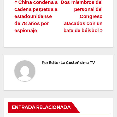
Navegación
China condena a
Dos miembros del
cadena perpetua a
personal del
de
estadounidense
Congreso
entradas
de 78 años por
atacados con un
espionaje
bate de béisbol
Por
Editor La Costeñisima TV
ENTRADA RELACIONADA