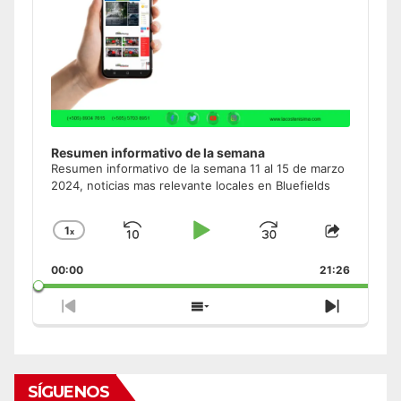
Resumen informativo de la semana
Resumen informativo de la semana 11 al 15 de marzo
2024, noticias mas relevante locales en Bluefields
1
x
Skip
Play
Jump
Change
Share
Playback
This
Backward
Pause
Forward
00:00
Rate
21:26
Episode
Previous
Show
Next
Episode
Episodes
Episode
List
SÍGUENOS