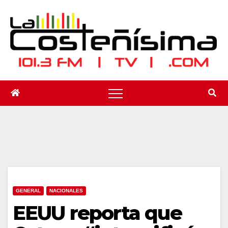
Saltar
al
contenido
GENERAL
NACIONALES
EEUU reporta que