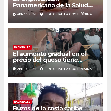
Panamericana de la Salud
(OPS), recomienda reforzar
ABR 16, 2024
EDITORIAL LA COSTEÑÍSIMA
medidas ante el aumento de
casos de dengue
NACIONALES
El aumento gradual en el
precio del queso tiene
efectos a las Panaderias
ABR 16, 2024
EDITORIAL LA COSTEÑÍSIMA
NACIONALES
Buzos de la costa caribe