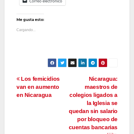
Correo electrónico
Me gusta esto:
Cargando...
Navegación
Los femicidios
Nicaragua:
van en aumento
maestros de
de
en Nicaragua
colegios ligados a
entradas
la Iglesia se
quedan sin salario
por bloqueo de
cuentas bancarias