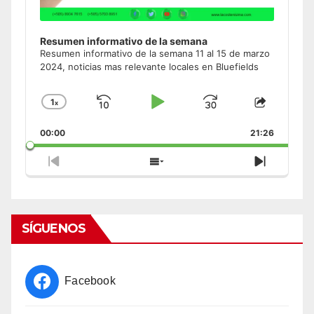
Resumen informativo de la semana
Resumen informativo de la semana 11 al 15 de marzo
2024, noticias mas relevante locales en Bluefields
1
x
Skip
Play
Jump
Change
Share
Playback
This
Backward
Pause
Forward
00:00
Rate
21:26
Episode
Previous
Show
Next
Episode
Episodes
Episode
List
SÍGUENOS
Facebook