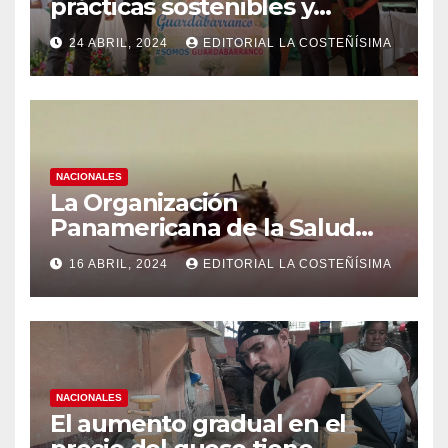
prácticas sostenibles y
conciencia ecológica en las
24 ABRIL, 2024
EDITORIAL LA COSTEÑÍSIMA
instituciones educativas
NACIONALES
La Organización
Panamericana de la Salud
(OPS), recomienda reforzar
16 ABRIL, 2024
EDITORIAL LA COSTEÑÍSIMA
medidas ante el aumento de
casos de dengue
NACIONALES
El aumento gradual en el