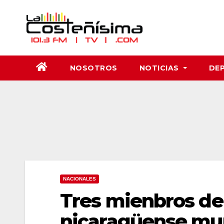
Saltar
al
contenido
NOSOTROS
NOTICIAS
DE
NACIONALES
Tres mienbros de
nicaragüense mur