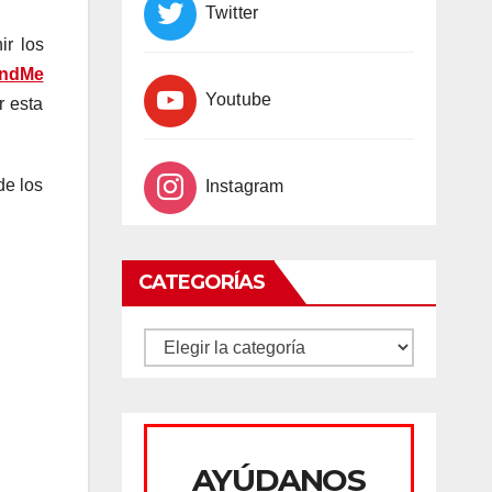
Twitter
ir los
undMe
Youtube
r esta
de los
Instagram
CATEGORÍAS
CATEGORÍAS
AYÚDANOS