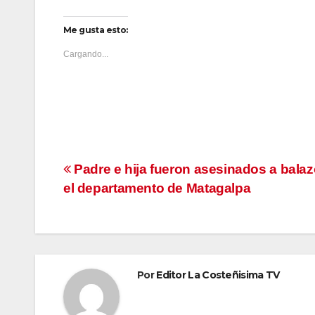
Me gusta esto:
Cargando...
Navegación
Padre e hija fueron asesinados a bala
el departamento de Matagalpa
de
entradas
Por
Editor La Costeñisima TV