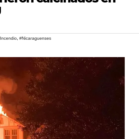
U
,
Incendio
#Nicaraguenses