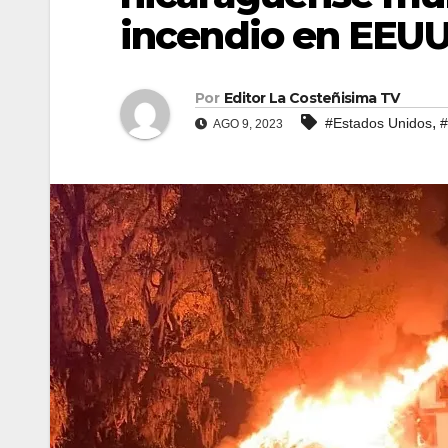
incendio en EEU
Por
Editor La Costeñisima TV
,
#Estados Unidos
#
AGO 9, 2023