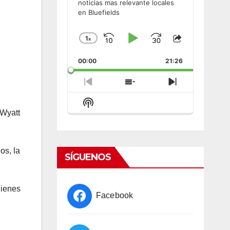
noticias mas relevante locales
en Bluefields
1
x
Skip
Play
Jump
Change
Share
Playback
This
Backward
Pause
Forward
00:00
Rate
21:26
Episode
Previous
Show
Next
Episode
Episodes
Episode
Show
List
Podcast
 Wyatt
Information
os, la
SÍGUENOS
ienes
Facebook