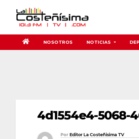
Saltar
al
contenido
NOSOTROS
NOTICIAS
DE
4d1554e4-5068-4
Por
Editor La Costeñisima TV