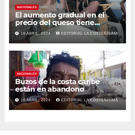
NACIONALES
El aumento gradual en el
precio del queso tiene
efectos a las Panaderias
16 ABRIL, 2024
EDITORIAL LA COSTEÑÍSIMA
NACIONALES
Buzos de la costa caribe
están en abandono
16 ABRIL, 2024
EDITORIAL LA COSTEÑÍSIMA