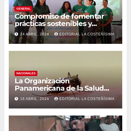
GENERAL
Compromiso de fomentar
prácticas sostenibles y
conciencia ecológica en las
24 ABRIL, 2024
EDITORIAL LA COSTEÑÍSIMA
instituciones educativas
NACIONALES
La Organización
Panamericana de la Salud
(OPS), recomienda reforzar
16 ABRIL, 2024
EDITORIAL LA COSTEÑÍSIMA
medidas ante el aumento de
casos de dengue