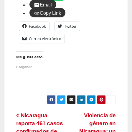
Email
Copy Link
Facebook
Twitter
Correo electrónico
Me gusta esto:
Cargando...
Navegación
Nicaragua
Violencia de
reporta 461 casos
género en
de
confirmados de
Nicaragua: un