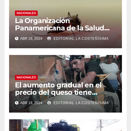
NACIONALES
La Organización
Panamericana de la Salud
(OPS), recomienda reforzar
ABR 16, 2024
EDITORIAL LA COSTEÑÍSIMA
medidas ante el aumento de
casos de dengue
NACIONALES
El aumento gradual en el
precio del queso tiene
efectos a las Panaderias
ABR 16, 2024
EDITORIAL LA COSTEÑÍSIMA