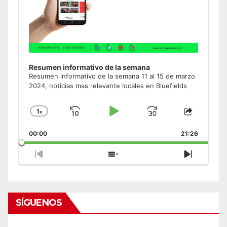
Resumen informativo de la semana
Resumen informativo de la semana 11 al 15 de marzo
2024, noticias mas relevante locales en Bluefields
1
x
Skip
Play
Jump
Change
Share
Playback
This
Backward
Pause
Forward
00:00
Rate
21:26
Episode
Previous
Show
Next
Episode
Episodes
Episode
List
SÍGUENOS