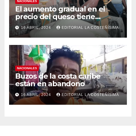
NACIONALES
El aumento gradual en el
precio del queso tiene
efectos a las Panaderias
16 ABRIL, 2024
EDITORIAL LA COSTEÑÍSIMA
NACIONALES
Buzos de la costa caribe
están en abandono
16 ABRIL, 2024
EDITORIAL LA COSTEÑÍSIMA