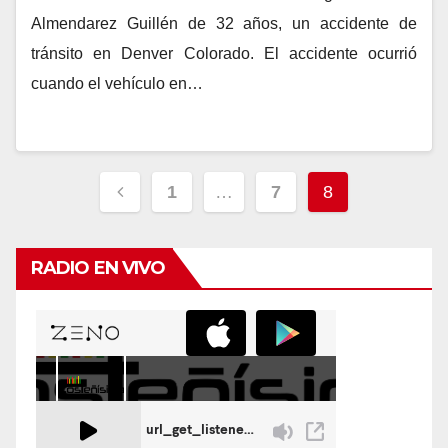
Almendarez Guillén de 32 años, un accidente de
tránsito en Denver Colorado. El accidente ocurrió
cuando el vehículo en…
Navegación
1
…
7
8
de
entradas
RADIO EN VIVO