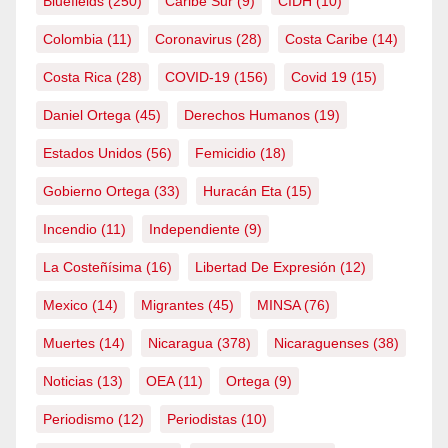
Bluefields
(250)
Caribe Sur
(9)
CIDH
(10)
Colombia
(11)
Coronavirus
(28)
Costa Caribe
(14)
Costa Rica
(28)
COVID-19
(156)
Covid 19
(15)
Daniel Ortega
(45)
Derechos Humanos
(19)
Estados Unidos
(56)
Femicidio
(18)
Gobierno Ortega
(33)
Huracán Eta
(15)
Incendio
(11)
Independiente
(9)
La Costeñísima
(16)
Libertad De Expresión
(12)
Mexico
(14)
Migrantes
(45)
MINSA
(76)
Muertes
(14)
Nicaragua
(378)
Nicaraguenses
(38)
Noticias
(13)
OEA
(11)
Ortega
(9)
Periodismo
(12)
Periodistas
(10)