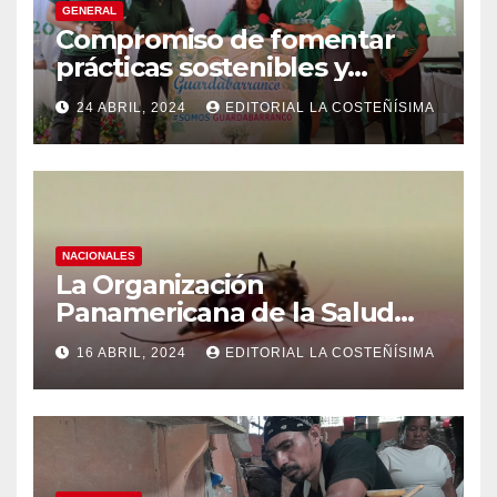
GENERAL
Compromiso de fomentar
prácticas sostenibles y
conciencia ecológica en las
24 ABRIL, 2024
EDITORIAL LA COSTEÑÍSIMA
instituciones educativas
NACIONALES
La Organización
Panamericana de la Salud
(OPS), recomienda reforzar
16 ABRIL, 2024
EDITORIAL LA COSTEÑÍSIMA
medidas ante el aumento de
casos de dengue