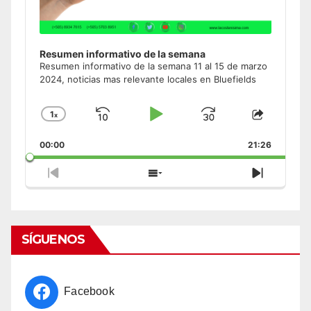
Resumen informativo de la semana
Resumen informativo de la semana 11 al 15 de marzo
2024, noticias mas relevante locales en Bluefields
1
x
Skip
Play
Jump
Change
Share
Playback
This
Backward
Pause
Forward
00:00
Rate
21:26
Episode
Previous
Show
Next
Episode
Episodes
Episode
List
SÍGUENOS
Facebook