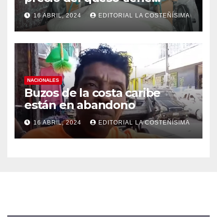
efectos a las Panaderias
16 ABRIL, 2024
EDITORIAL LA COSTEÑÍSIMA
NACIONALES
Buzos de la costa caribe
están en abandono
16 ABRIL, 2024
EDITORIAL LA COSTEÑÍSIMA