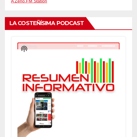
A Zeno.FM Station
LA COSTEÑÍSIMA PODCAST
Audio
Player
Show
Podcast
Information