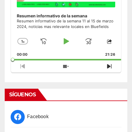
Resumen informativo de la semana
Resumen informativo de la semana 11 al 15 de marzo
2024, noticias mas relevante locales en Bluefields
1
x
Skip
Play
Jump
Change
Share
Playback
This
Backward
Pause
Forward
00:00
Rate
21:26
Episode
Previous
Show
Next
Episode
Episodes
Episode
List
SÍGUENOS
Facebook