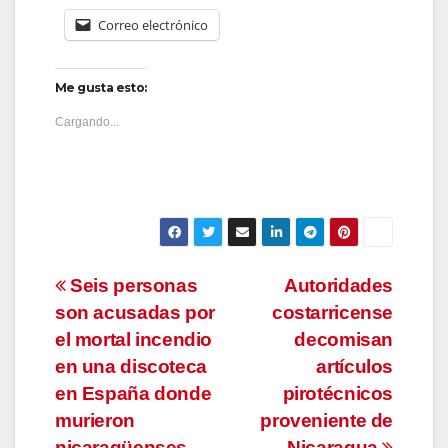
Correo electrónico
Me gusta esto:
Cargando...
Navegación
Seis personas
Autoridades
son acusadas por
costarricense
de
el mortal incendio
decomisan
entradas
en una discoteca
artículos
en España donde
pirotécnicos
murieron
proveniente de
nicaragüenses
Nicaragua