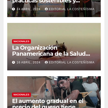
prácticas sostenibles y
conciencia ecológica en las
24 ABRIL, 2024
EDITORIAL LA COSTEÑÍSIMA
instituciones educativas
NACIONALES
La Organización
Panamericana de la Salud
(OPS), recomienda reforzar
16 ABRIL, 2024
EDITORIAL LA COSTEÑÍSIMA
medidas ante el aumento de
casos de dengue
NACIONALES
El aumento gradual en el
precio del queso tiene