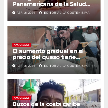
Panamericana de la Salud
(OPS), recomienda reforzar
ABR 16, 2024
EDITORIAL LA COSTEÑÍSIMA
medidas ante el aumento de
casos de dengue
NACIONALES
El aumento gradual en el
precio del queso tiene
efectos a las Panaderias
ABR 16, 2024
EDITORIAL LA COSTEÑÍSIMA
NACIONALES
Buzos de la costa caribe