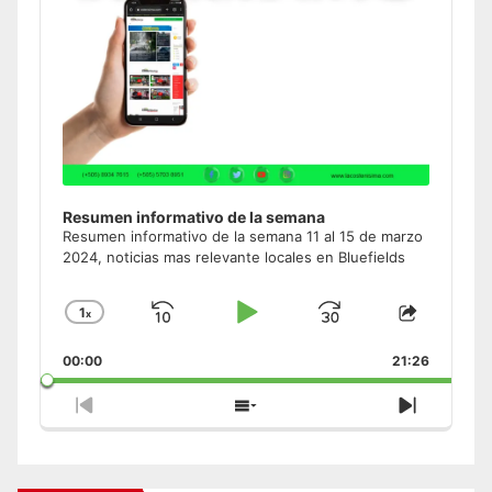
Resumen informativo de la semana
Resumen informativo de la semana 11 al 15 de marzo
2024, noticias mas relevante locales en Bluefields
1
x
Skip
Play
Jump
Change
Share
Playback
This
Backward
Pause
Forward
00:00
Rate
21:26
Episode
Previous
Show
Next
Episode
Episodes
Episode
List