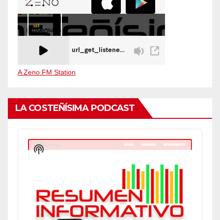
A Zeno.FM Station
LA COSTEÑÍSIMA PODCAST
Audio
Player
Show
Podcast
Information