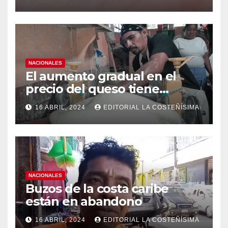
medidas ante el aumento de
casos de dengue
NACIONALES
El aumento gradual en el
precio del queso tiene
efectos a las Panaderias
16 ABRIL, 2024
EDITORIAL LA COSTEÑÍSIMA
NACIONALES
Buzos de la costa caribe
están en abandono
16 ABRIL, 2024
EDITORIAL LA COSTEÑÍSIMA