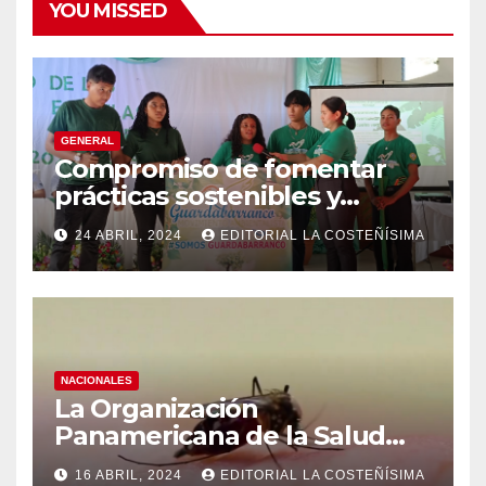
YOU MISSED
GENERAL
Compromiso de fomentar
prácticas sostenibles y
conciencia ecológica en las
24 ABRIL, 2024
EDITORIAL LA COSTEÑÍSIMA
instituciones educativas
NACIONALES
La Organización
Panamericana de la Salud
(OPS), recomienda reforzar
16 ABRIL, 2024
EDITORIAL LA COSTEÑÍSIMA