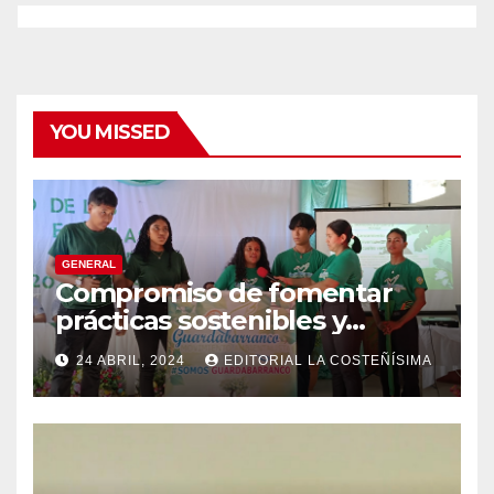
YOU MISSED
GENERAL
Compromiso de fomentar
prácticas sostenibles y
conciencia ecológica en las
24 ABRIL, 2024
EDITORIAL LA COSTEÑÍSIMA
instituciones educativas