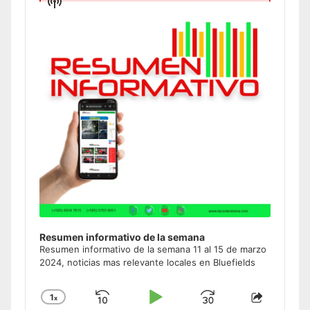
Show
Podcast
Information
Resumen informativo de la semana
Resumen informativo de la semana 11 al 15 de marzo
2024, noticias mas relevante locales en Bluefields
1
x
Skip
Play
Jump
Change
Share