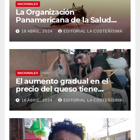
NACIONALES
La Organización
Panamericana de la Salud
(OPS), recomienda reforzar
16 ABRIL, 2024
EDITORIAL LA COSTEÑÍSIMA
medidas ante el aumento de
casos de dengue
NACIONALES
El aumento gradual en el
precio del queso tiene
efectos a las Panaderias
16 ABRIL, 2024
EDITORIAL LA COSTEÑÍSIMA