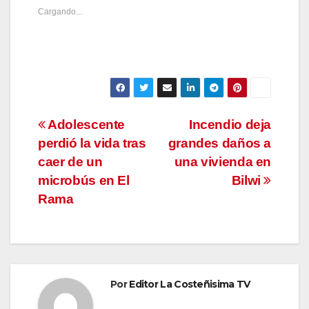
Cargando...
Navegación
Adolescente
Incendio deja
perdió la vida tras
grandes daños a
de
caer de un
una vivienda en
entradas
microbús en El
Bilwi
Rama
Por
Editor La Costeñisima TV