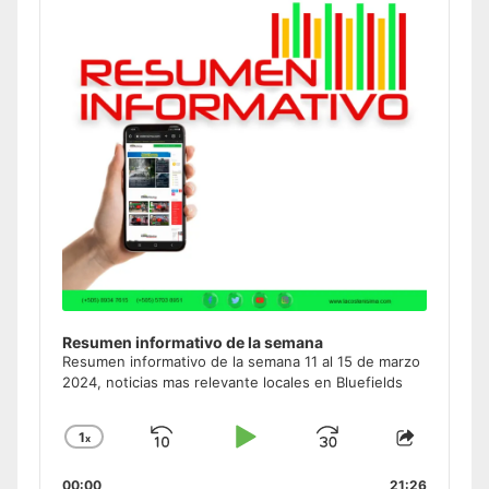
Information
Resumen informativo de la semana
Resumen informativo de la semana 11 al 15 de marzo
2024, noticias mas relevante locales en Bluefields
1
x
Skip
Play
Jump
Change
Share
Playback
This
Backward
Pause
Forward
00:00
21:26