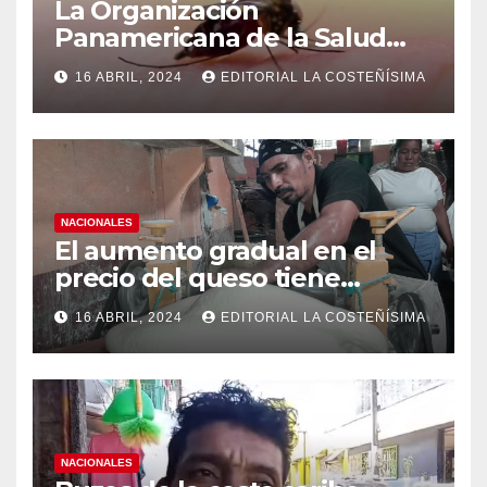
La Organización
Panamericana de la Salud
(OPS), recomienda reforzar
16 ABRIL, 2024
EDITORIAL LA COSTEÑÍSIMA
medidas ante el aumento de
casos de dengue
NACIONALES
El aumento gradual en el
precio del queso tiene
efectos a las Panaderias
16 ABRIL, 2024
EDITORIAL LA COSTEÑÍSIMA
NACIONALES