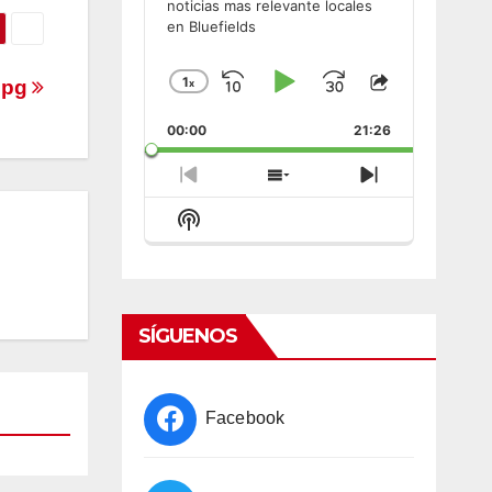
noticias mas relevante locales
en Bluefields
1
jpg
x
Skip
Play
Jump
Change
Share
Playback
This
Backward
Pause
Forward
00:00
Rate
21:26
Episode
Previous
Show
Next
Episode
Episodes
Episode
Show
List
Podcast
Information
SÍGUENOS
Facebook