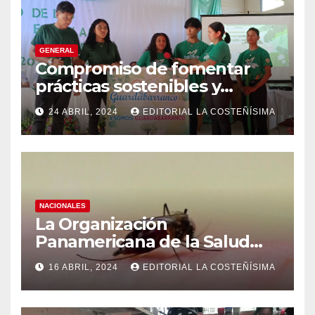
GENERAL
Compromiso de fomentar
prácticas sostenibles y
conciencia ecológica en las
24 ABRIL, 2024
EDITORIAL LA COSTEÑÍSIMA
instituciones educativas
NACIONALES
La Organización
Panamericana de la Salud
(OPS), recomienda reforzar
16 ABRIL, 2024
EDITORIAL LA COSTEÑÍSIMA
medidas ante el aumento de
casos de dengue