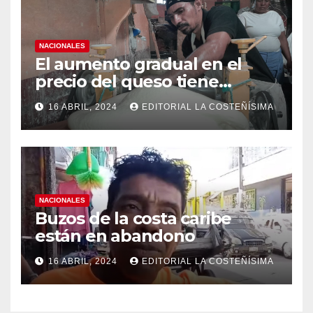
NACIONALES
El aumento gradual en el
precio del queso tiene
efectos a las Panaderias
16 ABRIL, 2024
EDITORIAL LA COSTEÑÍSIMA
NACIONALES
Buzos de la costa caribe
están en abandono
16 ABRIL, 2024
EDITORIAL LA COSTEÑÍSIMA