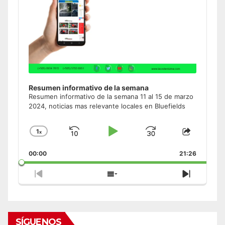
Resumen informativo de la semana
Resumen informativo de la semana 11 al 15 de marzo
2024, noticias mas relevante locales en Bluefields
1
x
Skip
Play
Jump
Change
Share
Playback
This
Backward
Pause
Forward
00:00
Rate
21:26
Episode
Previous
Show
Next
Episode
Episodes
Episode
List
SÍGUENOS