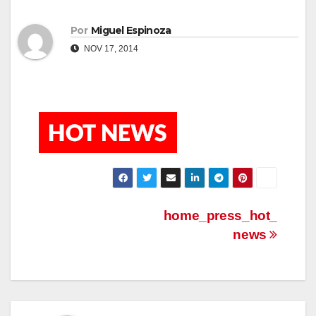
Por
Miguel Espinoza
NOV 17, 2014
Navegación
home_press_hot_
news
de
entradas