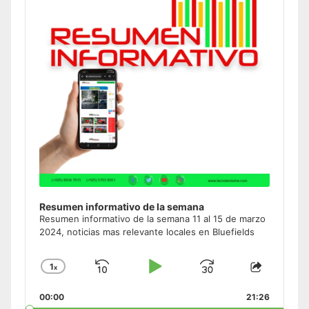
Resumen informativo de la semana
Resumen informativo de la semana 11 al 15 de marzo
2024, noticias mas relevante locales en Bluefields
1
x
Skip
Play
Jump
Change
Share
Playback
This
Backward
Pause
Forward
00:00
Rate
21:26
Episode