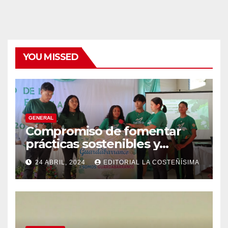
YOU MISSED
GENERAL
Compromiso de fomentar
prácticas sostenibles y
conciencia ecológica en las
24 ABRIL, 2024
EDITORIAL LA COSTEÑÍSIMA
instituciones educativas