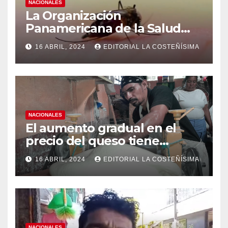
NACIONALES
La Organización
Panamericana de la Salud
(OPS), recomienda reforzar
16 ABRIL, 2024
EDITORIAL LA COSTEÑÍSIMA
medidas ante el aumento de
casos de dengue
NACIONALES
El aumento gradual en el
precio del queso tiene
efectos a las Panaderias
16 ABRIL, 2024
EDITORIAL LA COSTEÑÍSIMA
NACIONALES