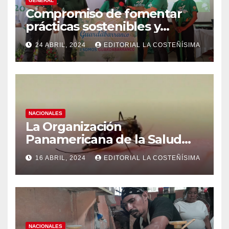
GENERAL
Compromiso de fomentar
prácticas sostenibles y
conciencia ecológica en las
24 ABRIL, 2024
EDITORIAL LA COSTEÑÍSIMA
instituciones educativas
NACIONALES
La Organización
Panamericana de la Salud
(OPS), recomienda reforzar
16 ABRIL, 2024
EDITORIAL LA COSTEÑÍSIMA
medidas ante el aumento de
casos de dengue
NACIONALES