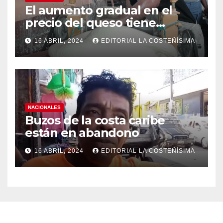
El aumento gradual en el
precio del queso tiene
efectos a las Panaderias
16 ABRIL, 2024
EDITORIAL LA COSTEÑÍSIMA
NACIONALES
Buzos de la costa caribe
están en abandono
16 ABRIL, 2024
EDITORIAL LA COSTEÑÍSIMA