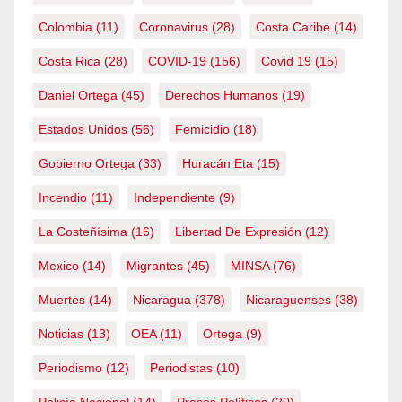
Colombia
(11)
Coronavirus
(28)
Costa Caribe
(14)
Costa Rica
(28)
COVID-19
(156)
Covid 19
(15)
Daniel Ortega
(45)
Derechos Humanos
(19)
Estados Unidos
(56)
Femicidio
(18)
Gobierno Ortega
(33)
Huracán Eta
(15)
Incendio
(11)
Independiente
(9)
La Costeñísima
(16)
Libertad De Expresión
(12)
Mexico
(14)
Migrantes
(45)
MINSA
(76)
Muertes
(14)
Nicaragua
(378)
Nicaraguenses
(38)
Noticias
(13)
OEA
(11)
Ortega
(9)
Periodismo
(12)
Periodistas
(10)
Policía Nacional
(14)
Presos Políticos
(20)