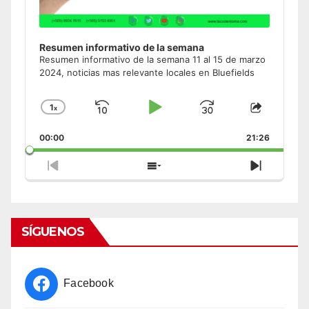
Resumen informativo de la semana
Resumen informativo de la semana 11 al 15 de marzo
2024, noticias mas relevante locales en Bluefields
1
x
Skip
Play
Jump
Change
Share
Playback
This
Backward
Pause
Forward
00:00
Rate
21:26
Episode
Previous
Show
Next
Episode
Episodes
Episode
List
SÍGUENOS
Facebook