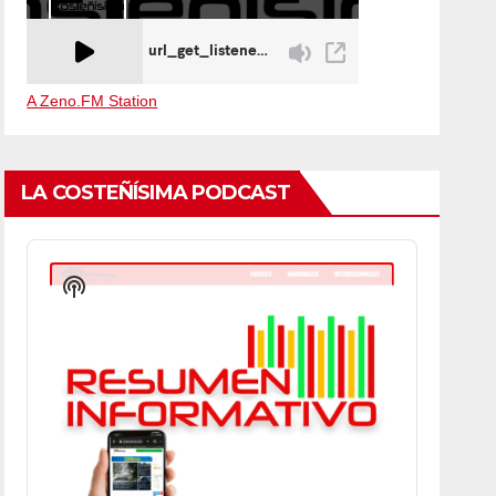
A Zeno.FM Station
LA COSTEÑÍSIMA PODCAST
Audio
Player
Show
Podcast
Information