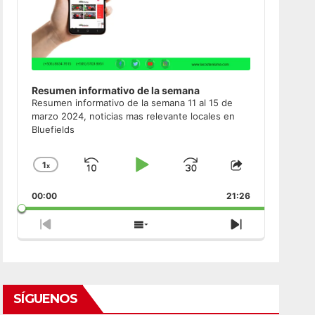
Resumen informativo de la semana
Resumen informativo de la semana 11 al 15 de
marzo 2024, noticias mas relevante locales en
Bluefields
1
x
Skip
Play
Jump
Change
Share
Playback
This
Backward
Pause
Forward
00:00
Rate
21:26
Episode
Previous
Show
Next
Episode
Episodes
Episode
List
SÍGUENOS