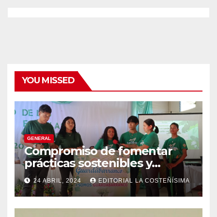
YOU MISSED
GENERAL
Compromiso de fomentar
prácticas sostenibles y
conciencia ecológica en las
24 ABRIL, 2024
EDITORIAL LA COSTEÑÍSIMA
instituciones educativas