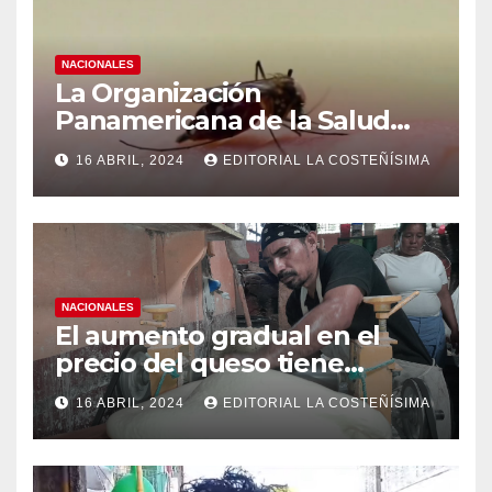
NACIONALES
La Organización
Panamericana de la Salud
(OPS), recomienda reforzar
16 ABRIL, 2024
EDITORIAL LA COSTEÑÍSIMA
medidas ante el aumento de
casos de dengue
NACIONALES
El aumento gradual en el
precio del queso tiene
efectos a las Panaderias
16 ABRIL, 2024
EDITORIAL LA COSTEÑÍSIMA