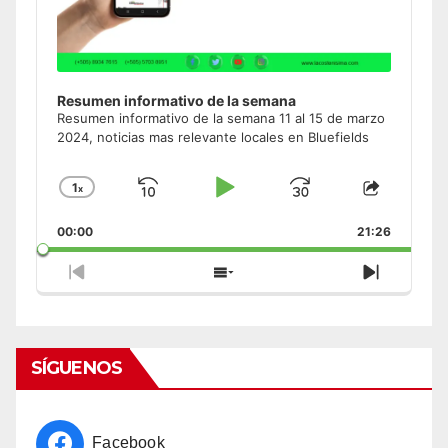
Resumen informativo de la semana
Resumen informativo de la semana 11 al 15 de marzo
2024, noticias mas relevante locales en Bluefields
1
x
Skip
Play
Jump
Change
Share
Playback
This
Backward
Pause
Forward
00:00
Rate
21:26
Episode
Previous
Show
Next
Episode
Episodes
Episode
List
SÍGUENOS
Facebook