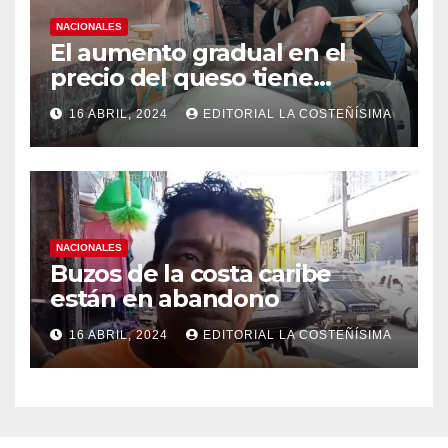
NACIONALES
El aumento gradual en el
precio del queso tiene
efectos a las Panaderias
16 ABRIL, 2024
EDITORIAL LA COSTEÑÍSIMA
NACIONALES
Buzos de la costa caribe
están en abandono
16 ABRIL, 2024
EDITORIAL LA COSTEÑÍSIMA