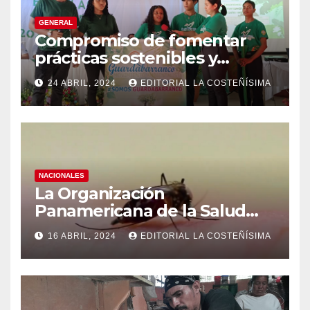
GENERAL
Compromiso de fomentar
prácticas sostenibles y
conciencia ecológica en las
24 ABRIL, 2024
EDITORIAL LA COSTEÑÍSIMA
instituciones educativas
NACIONALES
La Organización
Panamericana de la Salud
(OPS), recomienda reforzar
16 ABRIL, 2024
EDITORIAL LA COSTEÑÍSIMA
medidas ante el aumento de
casos de dengue