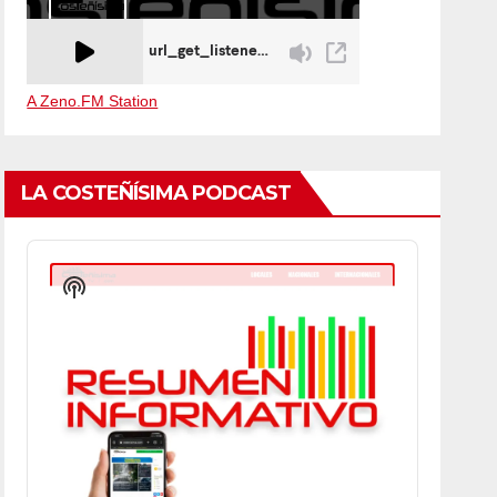
A Zeno.FM Station
LA COSTEÑÍSIMA PODCAST
Audio
Player
Show
Podcast
Information