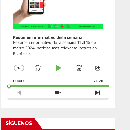
Resumen informativo de la semana
Resumen informativo de la semana 11 al 15 de
marzo 2024, noticias mas relevante locales en
Bluefields
1
x
Skip
Play
Jump
Change
Share
Playback
This
Backward
Pause
Forward
00:00
Rate
21:26
Episode
Previous
Show
Next
Episode
Episodes
Episode
List
SÍGUENOS