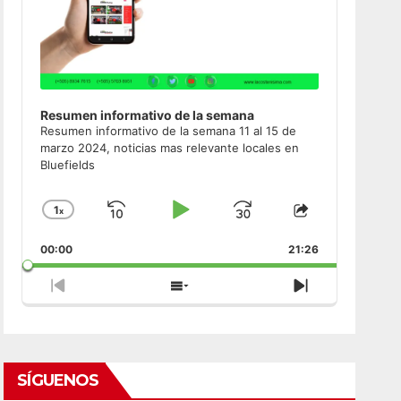
Resumen informativo de la semana
Resumen informativo de la semana 11 al 15 de
marzo 2024, noticias mas relevante locales en
Bluefields
1
x
Skip
Play
Jump
Change
Share
Playback
This
Backward
Pause
Forward
00:00
Rate
21:26
Episode
Previous
Show
Next
Episode
Episodes
Episode
List
SÍGUENOS