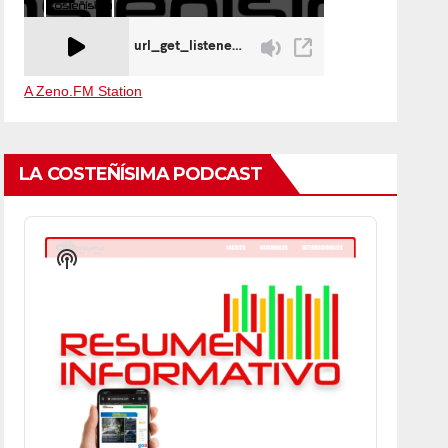
A Zeno.FM Station
LA COSTEÑÍSIMA PODCAST
Audio
Player
Show
Podcast
Information