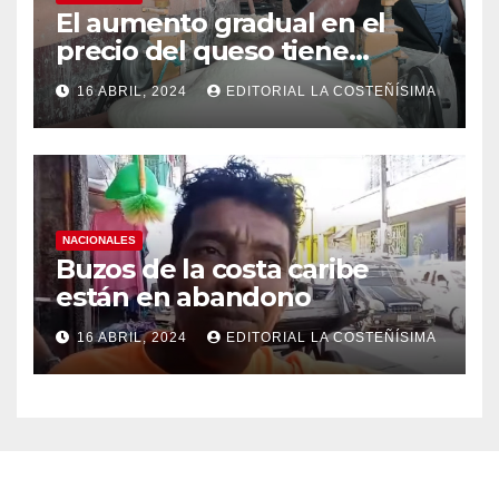
El aumento gradual en el
precio del queso tiene
efectos a las Panaderias
16 ABRIL, 2024
EDITORIAL LA COSTEÑÍSIMA
NACIONALES
Buzos de la costa caribe
están en abandono
16 ABRIL, 2024
EDITORIAL LA COSTEÑÍSIMA