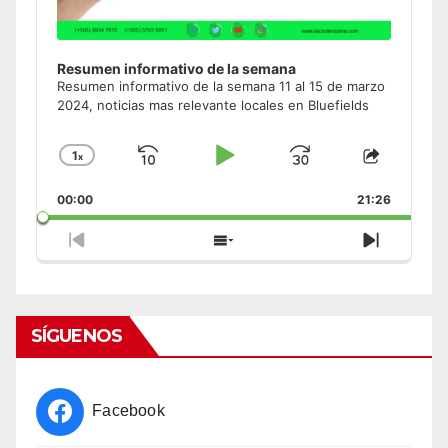
Resumen informativo de la semana
Resumen informativo de la semana 11 al 15 de marzo
2024, noticias mas relevante locales en Bluefields
1
x
Skip
Play
Jump
Change
Share
Playback
This
Backward
Pause
Forward
00:00
Rate
21:26
Episode
Previous
Show
Next
Episode
Episodes
Episode
List
SÍGUENOS
Facebook