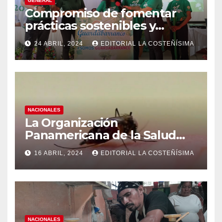
GENERAL
Compromiso de fomentar
prácticas sostenibles y
conciencia ecológica en las
24 ABRIL, 2024
EDITORIAL LA COSTEÑÍSIMA
instituciones educativas
NACIONALES
La Organización
Panamericana de la Salud
(OPS), recomienda reforzar
16 ABRIL, 2024
EDITORIAL LA COSTEÑÍSIMA
medidas ante el aumento de
casos de dengue
NACIONALES