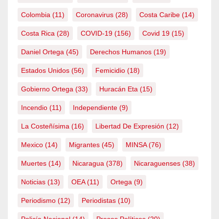
Colombia
(11)
Coronavirus
(28)
Costa Caribe
(14)
Costa Rica
(28)
COVID-19
(156)
Covid 19
(15)
Daniel Ortega
(45)
Derechos Humanos
(19)
Estados Unidos
(56)
Femicidio
(18)
Gobierno Ortega
(33)
Huracán Eta
(15)
Incendio
(11)
Independiente
(9)
La Costeñísima
(16)
Libertad De Expresión
(12)
Mexico
(14)
Migrantes
(45)
MINSA
(76)
Muertes
(14)
Nicaragua
(378)
Nicaraguenses
(38)
Noticias
(13)
OEA
(11)
Ortega
(9)
Periodismo
(12)
Periodistas
(10)
Policía Nacional
(14)
Presos Políticos
(20)