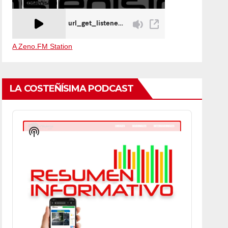
A Zeno.FM Station
LA COSTEÑÍSIMA PODCAST
Audio
Player
Show
Podcast
Information