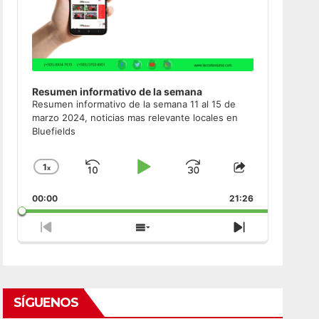
Resumen informativo de la semana
Resumen informativo de la semana 11 al 15 de
marzo 2024, noticias mas relevante locales en
Bluefields
1
x
Skip
Play
Jump
Change
Share
Playback
This
Backward
Pause
Forward
00:00
Rate
21:26
Episode
Previous
Show
Next
Episode
Episodes
Episode
List
SÍGUENOS