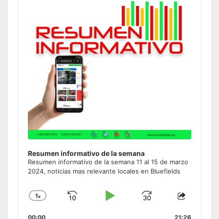
Information
Resumen informativo de la semana
Resumen informativo de la semana 11 al 15 de marzo
2024, noticias mas relevante locales en Bluefields
1
x
Skip
Play
Jump
Change
Share
Playback
This
Backward
Pause
Forward
00:00
21:26