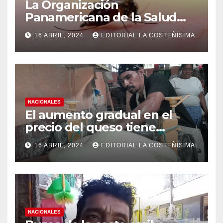
La Organización
Panamericana de la Salud
(OPS), recomienda reforzar
16 ABRIL, 2024
EDITORIAL LA COSTEÑÍSIMA
medidas ante el aumento de
casos de dengue
NACIONALES
El aumento gradual en el
precio del queso tiene
efectos a las Panaderias
16 ABRIL, 2024
EDITORIAL LA COSTEÑÍSIMA
NACIONALES