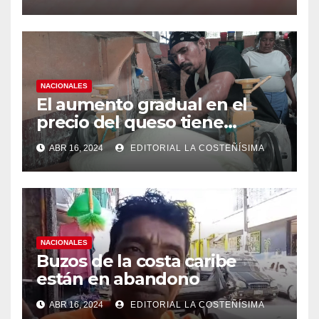
medidas ante el aumento de
casos de dengue
NACIONALES
El aumento gradual en el
precio del queso tiene
efectos a las Panaderias
ABR 16, 2024
EDITORIAL LA COSTEÑÍSIMA
NACIONALES
Buzos de la costa caribe
están en abandono
ABR 16, 2024
EDITORIAL LA COSTEÑÍSIMA