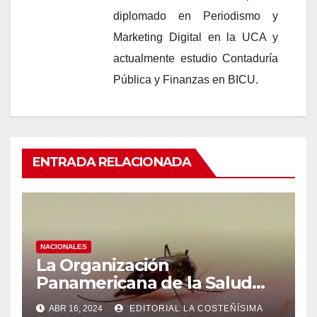
diplomado en Periodismo y
Marketing Digital en la UCA y
actualmente estudio Contaduría
Pública y Finanzas en BICU.
ENTRADA RELACIONADA
NACIONALES
La Organización
Panamericana de la Salud
(OPS), recomienda reforzar
ABR 16, 2024
EDITORIAL LA COSTEÑÍSIMA