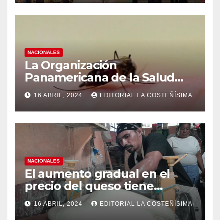
NACIONALES
La Organización
Panamericana de la Salud
(OPS), recomienda reforzar
16 ABRIL, 2024
EDITORIAL LA COSTEÑÍSIMA
medidas ante el aumento de
casos de dengue
NACIONALES
El aumento gradual en el
precio del queso tiene
efectos a las Panaderias
16 ABRIL, 2024
EDITORIAL LA COSTEÑÍSIMA