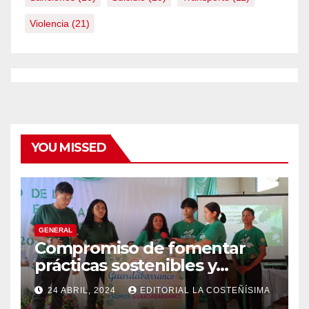
Violencia
(21)
YOU MISSED
GENERAL
Compromiso de fomentar
prácticas sostenibles y
conciencia ecológica en las
24 ABRIL, 2024
EDITORIAL LA COSTEÑÍSIMA
instituciones educativas