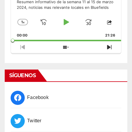
Resumen informativo de la semana 11 al 15 de marzo
2024, noticias mas relevante locales en Bluefields
1
x
Skip
Play
Jump
Change
Share
Playback
This
Backward
Pause
Forward
00:00
Rate
21:26
Episode
Previous
Show
Next
Episode
Episodes
Episode
List
SÍGUENOS
Facebook
Twitter