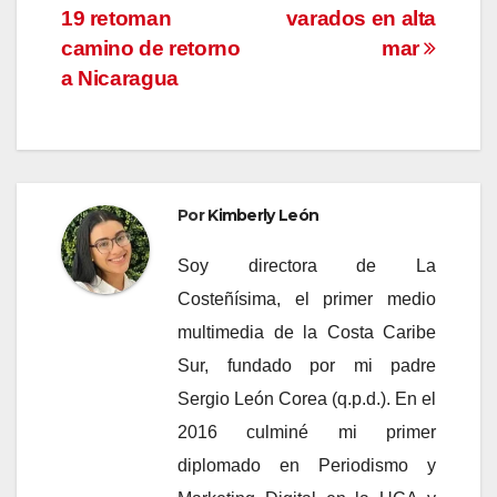
entradas
19 retoman
varados en alta
camino de retorno
mar
a Nicaragua
Por
Kimberly León
Soy directora de La
Costeñísima, el primer medio
multimedia de la Costa Caribe
Sur, fundado por mi padre
Sergio León Corea (q.p.d.). En el
2016 culminé mi primer
diplomado en Periodismo y