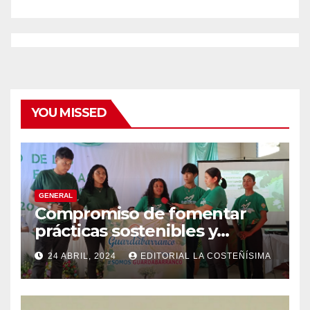
YOU MISSED
GENERAL
Compromiso de fomentar
prácticas sostenibles y
conciencia ecológica en las
24 ABRIL, 2024
EDITORIAL LA COSTEÑÍSIMA
instituciones educativas