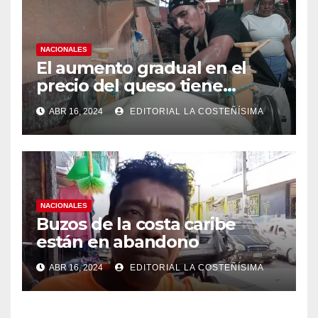
NACIONALES
El aumento gradual en el
precio del queso tiene
efectos a las Panaderias
ABR 16, 2024
EDITORIAL LA COSTEÑÍSIMA
NACIONALES
Buzos de la costa caribe
están en abandono
ABR 16, 2024
EDITORIAL LA COSTEÑÍSIMA