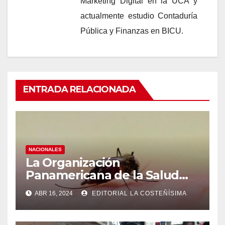
Marketing Digital en la UCA y
actualmente estudio Contaduría
Pública y Finanzas en BICU.
ENTRADA RELACIONADA
NACIONALES
La Organización
Panamericana de la Salud
(OPS), recomienda reforzar
ABR 16, 2024
EDITORIAL LA COSTEÑÍSIMA
medidas ante el aumento de
casos de dengue