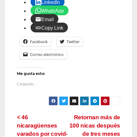
LinkedIn
WhatsApp
Email
Copy Link
Facebook
Twitter
Correo electrónico
Me gusta esto:
Cargando...
Navegación
46
Retornan más de
nicaragüenses
100 nicas después
de
varados por covid-
de tres meses