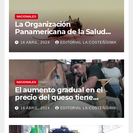
NACIONALES
La Organización
Panamericana de la Salud
(OPS), recomienda reforzar
16 ABRIL, 2024
EDITORIAL LA COSTEÑÍSIMA
medidas ante el aumento de
casos de dengue
NACIONALES
El aumento gradual en el
precio del queso tiene
efectos a las Panaderias
16 ABRIL, 2024
EDITORIAL LA COSTEÑÍSIMA