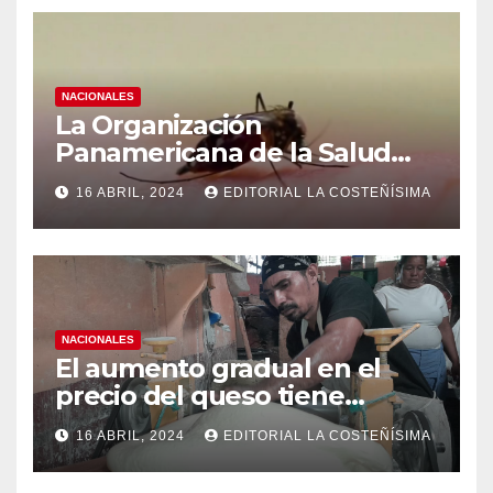
NACIONALES
La Organización
Panamericana de la Salud
(OPS), recomienda reforzar
16 ABRIL, 2024
EDITORIAL LA COSTEÑÍSIMA
medidas ante el aumento de
casos de dengue
NACIONALES
El aumento gradual en el
precio del queso tiene
efectos a las Panaderias
16 ABRIL, 2024
EDITORIAL LA COSTEÑÍSIMA