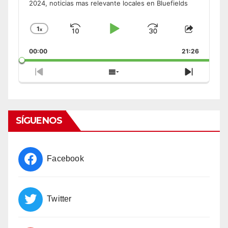
2024, noticias mas relevante locales en Bluefields
1
x
Skip
Play
Jump
Change
Share
Playback
This
Backward
Pause
Forward
00:00
Rate
21:26
Episode
Previous
Show
Next
Episode
Episodes
Episode
List
SÍGUENOS
Facebook
Twitter