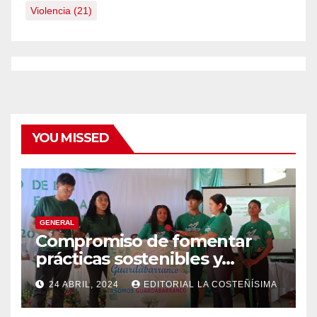
Violencia
(21)
YOU MISSED
GENERAL
Compromiso de fomentar
prácticas sostenibles y
conciencia ecológica en las
24 ABRIL, 2024
EDITORIAL LA COSTEÑÍSIMA
instituciones educativas