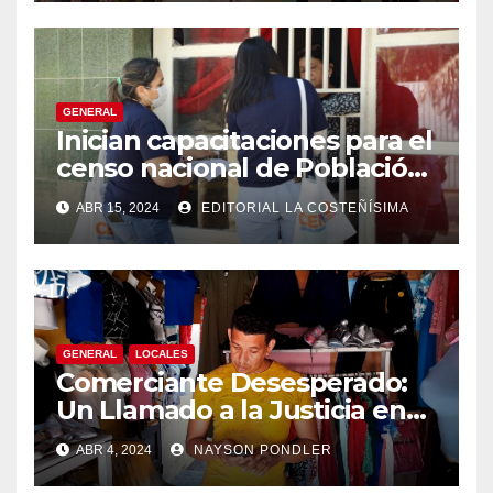
GENERAL
Inician capacitaciones para el
censo nacional de Población
y Vivienda en Bluefields.
ABR 15, 2024
EDITORIAL LA COSTEÑÍSIMA
GENERAL
LOCALES
Comerciante Desesperado:
Un Llamado a la Justicia en
Medio de la Ola de Robos en
ABR 4, 2024
NAYSON PONDLER
Bluefields￼