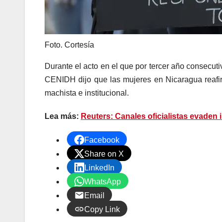
Foto. Cortesía
Durante el acto en el que por tercer año consecuti
CENIDH dijo que las mujeres en Nicaragua reafi
machista e institucional.
Lea más:
Re
uters: Canales oficialistas evaden
Facebook
Share on X
LinkedIn
WhatsApp
Email
Copy Link