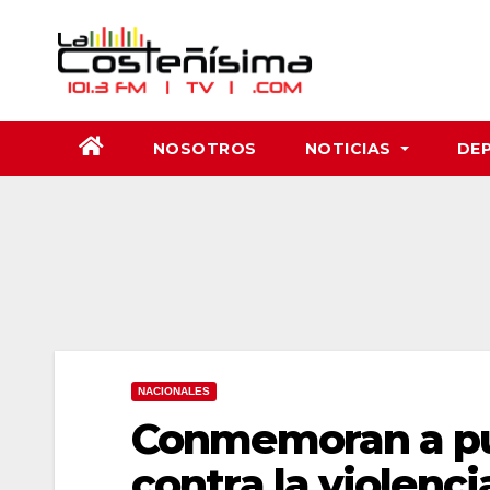
Saltar
al
contenido
NOSOTROS
NOTICIAS
DE
NACIONALES
Conmemoran a pue
contra la violenci