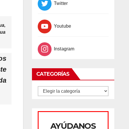
Twitter
ua,
Youtube
gua
Instagram
os
te
CATEGORÍAS
da
CATEGORÍAS
AYÚDANOS