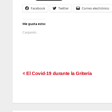
Facebook
Twitter
Correo electrónico
Me gusta esto:
Cargando...
Navegación
El Covid-19 durante la Gritería
de
entradas