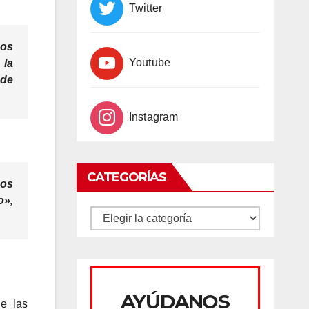
Twitter
mos
Youtube
 la
 de
Instagram
CATEGORÍAS
nos
o»,
CATEGORÍAS
AYÚDANOS
e las