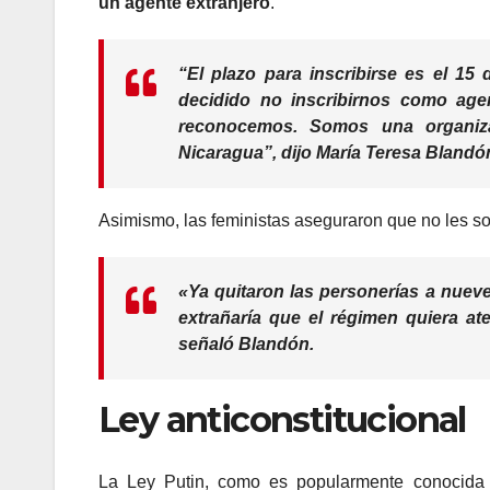
un agente extranjero
.
“El plazo para inscribirse es el
15 
decidido
no inscribirnos como agen
reconocemos
. Somos una organiza
Nicaragua”, dijo María Teresa Blandón
Asimismo, las feministas aseguraron que no les s
«Ya quitaron las personerías a nueve
extrañaría que el
régimen
quiera
at
señaló Blandón.
Ley anticonstitucional
La Ley Putin, como es popularmente conocida