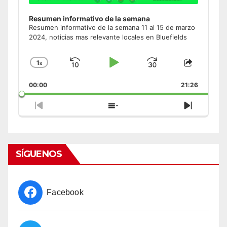
Resumen informativo de la semana
Resumen informativo de la semana 11 al 15 de marzo
2024, noticias mas relevante locales en Bluefields
1
x
Skip
Play
Jump
Change
Share
Playback
This
Backward
Pause
Forward
00:00
Rate
21:26
Episode
Previous
Show
Next
Episode
Episodes
Episode
List
SÍGUENOS
Facebook