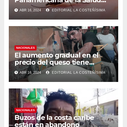
(OPS), recomienda reforzar
ABR 16, 2024
EDITORIAL LA COSTEÑÍSIMA
medidas ante el aumento de
casos de dengue
NACIONALES
El aumento gradual en el
precio del queso tiene
efectos a las Panaderias
ABR 16, 2024
EDITORIAL LA COSTEÑÍSIMA
NACIONALES
Buzos de la costa caribe
están en abandono