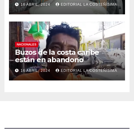
efectos a las Panaderias
16 ABRIL, 2024
EDITORIAL LA COSTEÑÍSIMA
NACIONALES
Buzos de la costa caribe
están en abandono
16 ABRIL, 2024
EDITORIAL LA COSTEÑÍSIMA