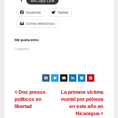
Copy Link
Facebook
Twitter
Correo electrónico
Me gusta esto:
Cargando...
Navegación
Dos presos
La primera víctima
políticos en
mortal por pólvora
de
libertad
en este año en
entradas
Nicaragua