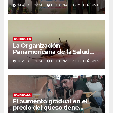
conciencia ecológica en las
24 ABRIL, 2024
EDITORIAL LA COSTEÑÍSIMA
instituciones educativas
NACIONALES
La Organización
Panamericana de la Salud
(OPS), recomienda reforzar
16 ABRIL, 2024
EDITORIAL LA COSTEÑÍSIMA
medidas ante el aumento de
casos de dengue
NACIONALES
El aumento gradual en el
precio del queso tiene