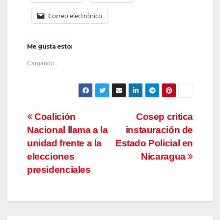
Correo electrónico
Me gusta esto:
Cargando...
Navegación
Coalición
Cosep critica
Nacional llama a la
instauración de
de
unidad frente a la
Estado Policial en
entradas
elecciones
Nicaragua
presidenciales