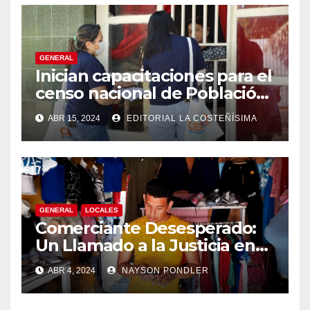
GENERAL
Inician capacitaciones para el
censo nacional de Población
y Vivienda en Bluefields.
ABR 15, 2024
EDITORIAL LA COSTEÑÍSIMA
GENERAL
LOCALES
Comerciante Desesperado:
Un Llamado a la Justicia en
Medio de la Ola de Robos en
ABR 4, 2024
NAYSON PONDLER
Bluefields￼