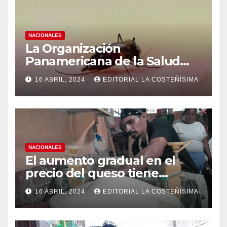
NACIONALES
La Organización
Panamericana de la Salud
(OPS), recomienda reforzar
16 ABRIL, 2024
EDITORIAL LA COSTEÑÍSIMA
medidas ante el aumento de
casos de dengue
NACIONALES
El aumento gradual en el
precio del queso tiene
efectos a las Panaderias
16 ABRIL, 2024
EDITORIAL LA COSTEÑÍSIMA