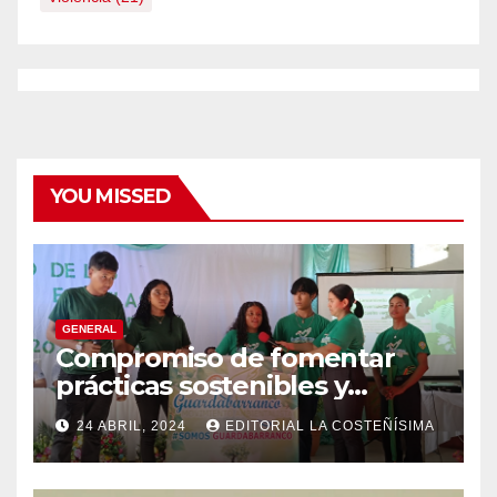
YOU MISSED
GENERAL
Compromiso de fomentar
prácticas sostenibles y
conciencia ecológica en las
24 ABRIL, 2024
EDITORIAL LA COSTEÑÍSIMA
instituciones educativas