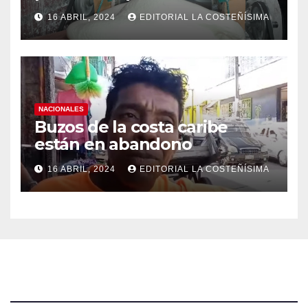
efectos a las Panaderias
16 ABRIL, 2024
EDITORIAL LA COSTEÑÍSIMA
NACIONALES
Buzos de la costa caribe
están en abandono
16 ABRIL, 2024
EDITORIAL LA COSTEÑÍSIMA