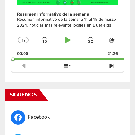
Resumen informativo de la semana
Resumen informativo de la semana 11 al 15 de marzo
2024, noticias mas relevante locales en Bluefields
1
x
Skip
Play
Jump
Change
Share
Playback
This
Backward
Pause
Forward
00:00
Rate
21:26
Episode
Previous
Show
Next
Episode
Episodes
Episode
List
SÍGUENOS
Facebook