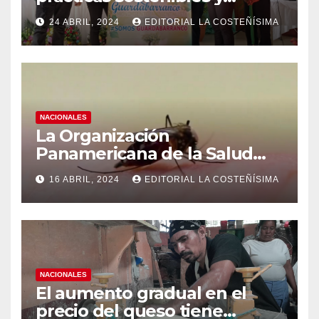
conciencia ecológica en las
24 ABRIL, 2024
EDITORIAL LA COSTEÑÍSIMA
instituciones educativas
NACIONALES
La Organización
Panamericana de la Salud
(OPS), recomienda reforzar
16 ABRIL, 2024
EDITORIAL LA COSTEÑÍSIMA
medidas ante el aumento de
casos de dengue
NACIONALES
El aumento gradual en el
precio del queso tiene