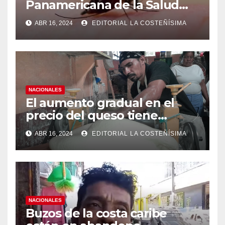
Panamericana de la Salud
(OPS), recomienda reforzar
ABR 16, 2024
EDITORIAL LA COSTEÑÍSIMA
medidas ante el aumento de
casos de dengue
NACIONALES
El aumento gradual en el
precio del queso tiene
efectos a las Panaderias
ABR 16, 2024
EDITORIAL LA COSTEÑÍSIMA
NACIONALES
Buzos de la costa caribe