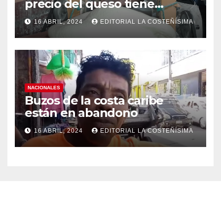
precio del queso tiene
efectos a las Panaderias
16 ABRIL, 2024
EDITORIAL LA COSTEÑÍSIMA
NACIONALES
Buzos de la costa caribe
están en abandono
16 ABRIL, 2024
EDITORIAL LA COSTEÑÍSIMA