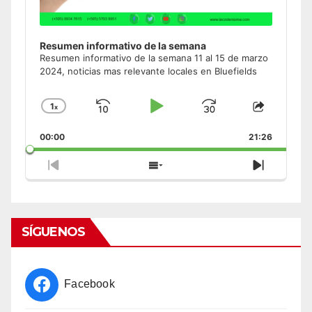
Resumen informativo de la semana
Resumen informativo de la semana 11 al 15 de marzo
2024, noticias mas relevante locales en Bluefields
1
x
Skip
Play
Jump
Change
Share
Playback
This
Backward
Pause
Forward
00:00
Rate
21:26
Episode
Previous
Show
Next
Episode
Episodes
Episode
List
SÍGUENOS
Facebook