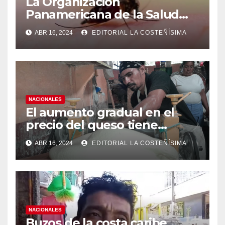
La Organización
Panamericana de la Salud
(OPS), recomienda reforzar
ABR 16, 2024
EDITORIAL LA COSTEÑÍSIMA
medidas ante el aumento de
casos de dengue
NACIONALES
El aumento gradual en el
precio del queso tiene
efectos a las Panaderias
ABR 16, 2024
EDITORIAL LA COSTEÑÍSIMA
NACIONALES
Buzos de la costa caribe