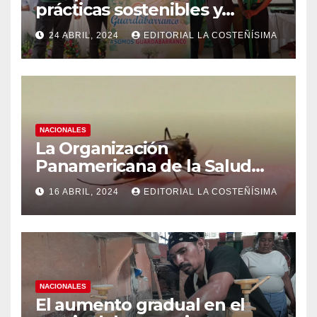
prácticas sostenibles y
conciencia ecológica en las
24 ABRIL, 2024
EDITORIAL LA COSTEÑÍSIMA
instituciones educativas
NACIONALES
La Organización
Panamericana de la Salud
(OPS), recomienda reforzar
16 ABRIL, 2024
EDITORIAL LA COSTEÑÍSIMA
medidas ante el aumento de
casos de dengue
NACIONALES
El aumento gradual en el