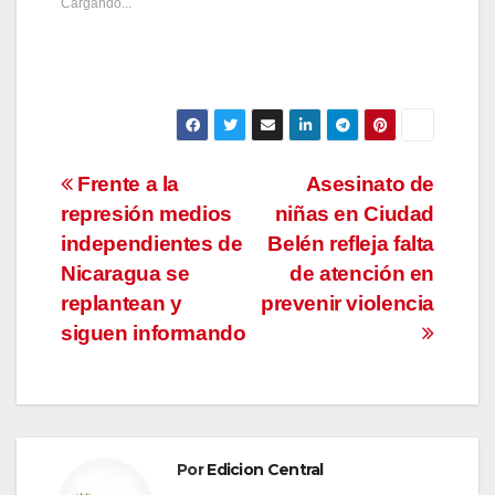
Cargando...
Navegación
Frente a la
Asesinato de
represión medios
niñas en Ciudad
de
independientes de
Belén refleja falta
entradas
Nicaragua se
de atención en
replantean y
prevenir violencia
siguen informando
Por
Edicion Central