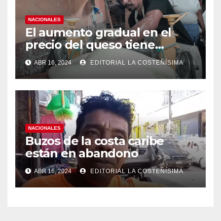
NACIONALES
El aumento gradual en el
precio del queso tiene
efectos a las Panaderias
ABR 16, 2024
EDITORIAL LA COSTEÑÍSIMA
NACIONALES
Buzos de la costa caribe
están en abandono
ABR 16, 2024
EDITORIAL LA COSTEÑÍSIMA