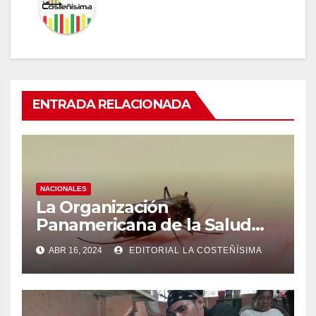
ENTRADA RELACIONADA
NACIONALES
La Organización
Panamericana de la Salud
(OPS), recomienda reforzar
ABR 16, 2024
EDITORIAL LA COSTEÑÍSIMA
medidas ante el aumento de
casos de dengue