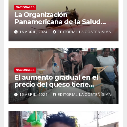
NACIONALES
La Organización
Panamericana de la Salud
(OPS), recomienda reforzar
16 ABRIL, 2024
EDITORIAL LA COSTEÑÍSIMA
medidas ante el aumento de
casos de dengue
NACIONALES
El aumento gradual en el
precio del queso tiene
efectos a las Panaderias
16 ABRIL, 2024
EDITORIAL LA COSTEÑÍSIMA