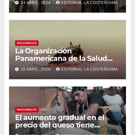
24 ABRIL, 2024
EDITORIAL LA COSTEÑÍSIMA
instituciones educativas
NACIONALES
La Organización
Panamericana de la Salud
(OPS), recomienda reforzar
16 ABRIL, 2024
EDITORIAL LA COSTEÑÍSIMA
medidas ante el aumento de
casos de dengue
NACIONALES
El aumento gradual en el
precio del queso tiene
efectos a las Panaderias