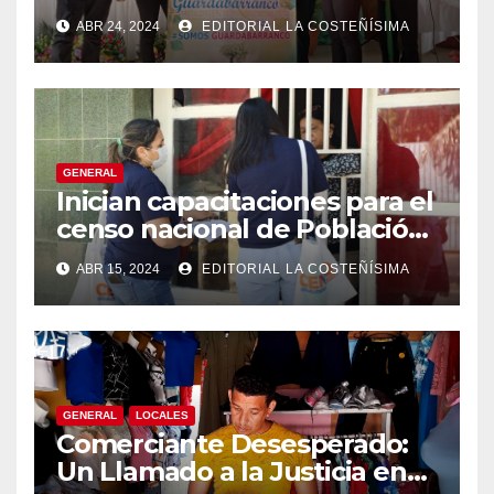
conciencia ecológica en las
ABR 24, 2024
EDITORIAL LA COSTEÑÍSIMA
instituciones educativas
GENERAL
Inician capacitaciones para el
censo nacional de Población
y Vivienda en Bluefields.
ABR 15, 2024
EDITORIAL LA COSTEÑÍSIMA
GENERAL
LOCALES
Comerciante Desesperado:
Un Llamado a la Justicia en