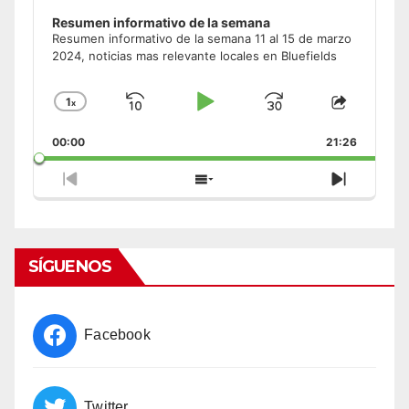
Resumen informativo de la semana
Resumen informativo de la semana 11 al 15 de marzo
2024, noticias mas relevante locales en Bluefields
1
x
Skip
Play
Jump
Change
Share
Playback
This
Backward
Pause
Forward
00:00
Rate
21:26
Episode
Previous
Show
Next
Episode
Episodes
Episode
List
SÍGUENOS
Facebook
Twitter