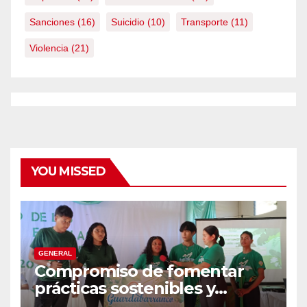
Sanciones
(16)
Suicidio
(10)
Transporte
(11)
Violencia
(21)
YOU MISSED
GENERAL
Compromiso de fomentar
prácticas sostenibles y
conciencia ecológica en las