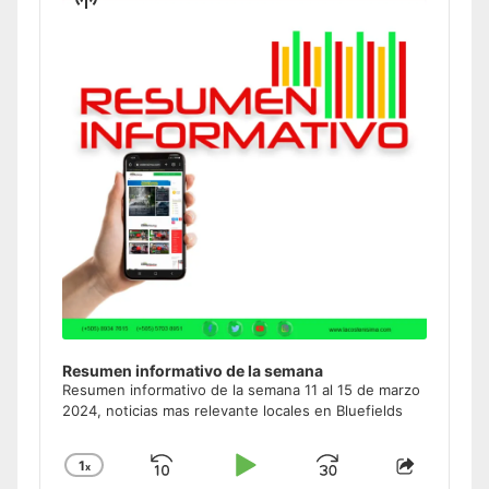
Podcast
Information
Resumen informativo de la semana
Resumen informativo de la semana 11 al 15 de marzo
2024, noticias mas relevante locales en Bluefields
1
x
Skip
Play
Jump
Change
Share