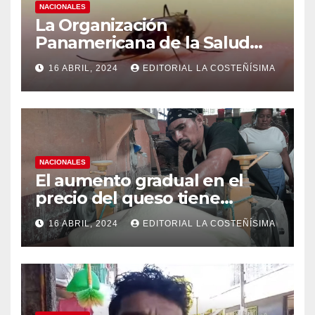
NACIONALES
La Organización
Panamericana de la Salud
(OPS), recomienda reforzar
16 ABRIL, 2024
EDITORIAL LA COSTEÑÍSIMA
medidas ante el aumento de
casos de dengue
NACIONALES
El aumento gradual en el
precio del queso tiene
efectos a las Panaderias
16 ABRIL, 2024
EDITORIAL LA COSTEÑÍSIMA