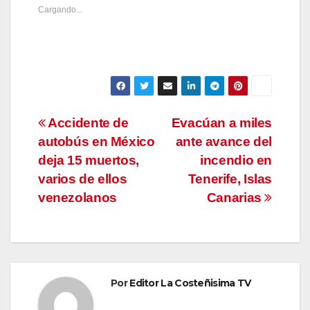
Cargando...
Navegación
Accidente de
Evacúan a miles
autobús en México
ante avance del
de
deja 15 muertos,
incendio en
entradas
varios de ellos
Tenerife, Islas
venezolanos
Canarias
Por
Editor La Costeñisima TV