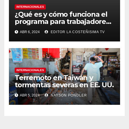
INTERNACIONALES
¿Qué es y cómo funciona el
programa para trabajadores
migrantes de Panamá y
ABR 6, 2024
EDITOR LA COSTEÑISIMA TV
Nicaragua en Costa Rica?
INTERNACIONALES
Terremoto en Taiwán y
tormentas severas en EE. UU.￼
ABR 5, 2024
NAYSON PONDLER