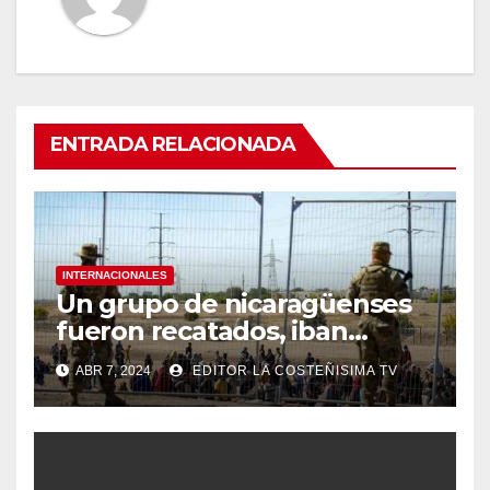
ENTRADA RELACIONADA
INTERNACIONALES
Un grupo de nicaragüenses
fueron recatados, iban
hacinados en un furgón en
ABR 7, 2024
EDITOR LA COSTEÑISIMA TV
México