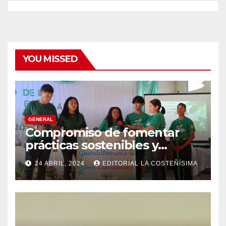
YOU MISSED
GENERAL
Compromiso de fomentar
prácticas sostenibles y
conciencia ecológica en las
24 ABRIL, 2024
EDITORIAL LA COSTEÑÍSIMA
instituciones educativas