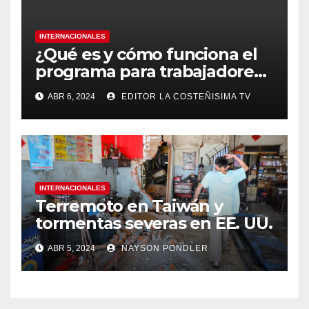
INTERNACIONALES
¿Qué es y cómo funciona el
programa para trabajadores
migrantes de Panamá y
ABR 6, 2024
EDITOR LA COSTEÑISIMA TV
Nicaragua en Costa Rica?
INTERNACIONALES
Terremoto en Taiwán y
tormentas severas en EE. UU.￼
ABR 5, 2024
NAYSON PONDLER