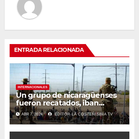
ENTRADA RELACIONADA
INTERNACIONALES
Un grupo de nicaragüenses
fueron recatados, iban
hacinados en un furgón en
ABR 7, 2024
EDITOR LA COSTEÑISIMA TV
México