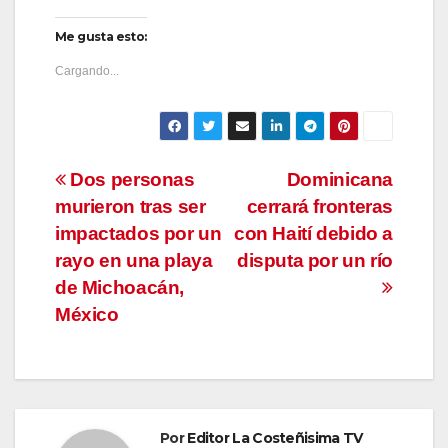
Me gusta esto:
Cargando...
Navegación
Dos personas
Dominicana
murieron tras ser
cerrará fronteras
de
impactados por un
con Haití debido a
entradas
rayo en una playa
disputa por un río
de Michoacán,
México
Por
Editor La Costeñisima TV