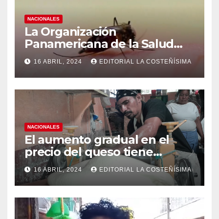
NACIONALES
La Organización
Panamericana de la Salud
(OPS), recomienda reforzar
16 ABRIL, 2024
EDITORIAL LA COSTEÑÍSIMA
medidas ante el aumento de
casos de dengue
NACIONALES
El aumento gradual en el
precio del queso tiene
efectos a las Panaderias
16 ABRIL, 2024
EDITORIAL LA COSTEÑÍSIMA