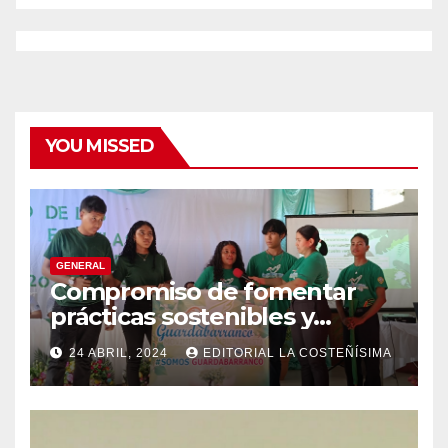
YOU MISSED
GENERAL
Compromiso de fomentar
prácticas sostenibles y
conciencia ecológica en las
24 ABRIL, 2024
EDITORIAL LA COSTEÑÍSIMA
instituciones educativas