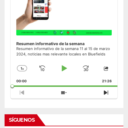
Resumen informativo de la semana
Resumen informativo de la semana 11 al 15 de marzo
2024, noticias mas relevante locales en Bluefields
1
x
Skip
Play
Jump
Change
Share
Playback
This
Backward
Pause
Forward
00:00
Rate
21:26
Episode
Previous
Show
Next
Episode
Episodes
Episode
List
SÍGUENOS