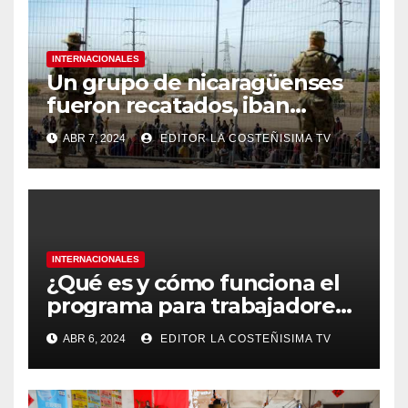
INTERNACIONALES
Un grupo de nicaragüenses
fueron recatados, iban
hacinados en un furgón en
ABR 7, 2024
EDITOR LA COSTEÑISIMA TV
México
INTERNACIONALES
¿Qué es y cómo funciona el
programa para trabajadores
migrantes de Panamá y
ABR 6, 2024
EDITOR LA COSTEÑISIMA TV
Nicaragua en Costa Rica?