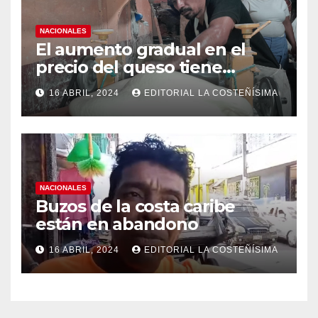
NACIONALES
El aumento gradual en el
precio del queso tiene
efectos a las Panaderias
16 ABRIL, 2024
EDITORIAL LA COSTEÑÍSIMA
NACIONALES
Buzos de la costa caribe
están en abandono
16 ABRIL, 2024
EDITORIAL LA COSTEÑÍSIMA