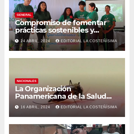
GENERAL
Compromiso de fomentar
prácticas sostenibles y
conciencia ecológica en las
24 ABRIL, 2024
EDITORIAL LA COSTEÑÍSIMA
instituciones educativas
NACIONALES
La Organización
Panamericana de la Salud
(OPS), recomienda reforzar
16 ABRIL, 2024
EDITORIAL LA COSTEÑÍSIMA
medidas ante el aumento de
casos de dengue