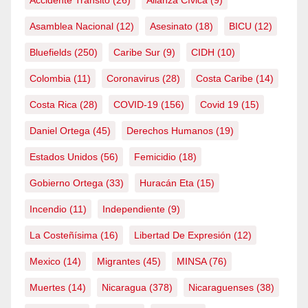
Accidente Tránsito
(26)
Alianza Cívica
(9)
Asamblea Nacional
(12)
Asesinato
(18)
BICU
(12)
Bluefields
(250)
Caribe Sur
(9)
CIDH
(10)
Colombia
(11)
Coronavirus
(28)
Costa Caribe
(14)
Costa Rica
(28)
COVID-19
(156)
Covid 19
(15)
Daniel Ortega
(45)
Derechos Humanos
(19)
Estados Unidos
(56)
Femicidio
(18)
Gobierno Ortega
(33)
Huracán Eta
(15)
Incendio
(11)
Independiente
(9)
La Costeñísima
(16)
Libertad De Expresión
(12)
Mexico
(14)
Migrantes
(45)
MINSA
(76)
Muertes
(14)
Nicaragua
(378)
Nicaraguenses
(38)