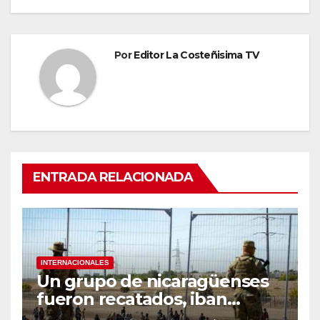
Por
Editor La Costeñisima TV
ENTRADA RELACIONADA
INTERNACIONALES
Un grupo de nicaragüenses
fueron recatados, iban
hacinados en un furgón en