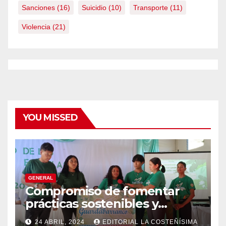
Sanciones
(16)
Suicidio
(10)
Transporte
(11)
Violencia
(21)
YOU MISSED
GENERAL
Compromiso de fomentar
prácticas sostenibles y
conciencia ecológica en las
24 ABRIL, 2024
EDITORIAL LA COSTEÑÍSIMA