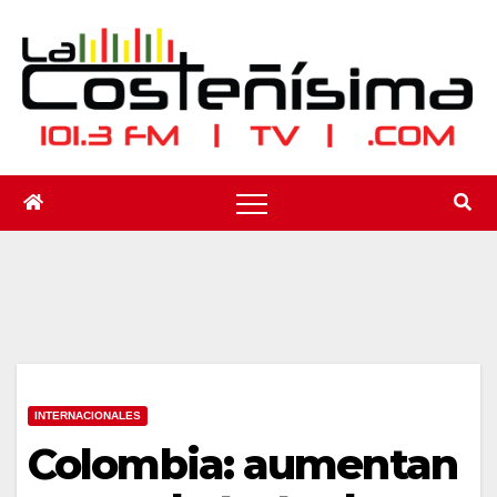
Saltar
al
contenido
INTERNACIONALES
Colombia: aumentan