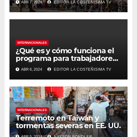
ABR 7, 2024
EDITOR LA COSTEÑISIMA TV
México
INTERNACIONALES
¿Qué es y cómo funciona el
programa para trabajadores
migrantes de Panamá y
ABR 6, 2024
EDITOR LA COSTEÑISIMA TV
Nicaragua en Costa Rica?
INTERNACIONALES
Terremoto en Taiwán y
tormentas severas en EE. UU.￼
ABR 5, 2024
NAYSON PONDLER