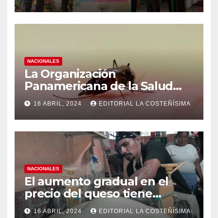
instituciones educativas
NACIONALES
La Organización
Panamericana de la Salud
(OPS), recomienda reforzar
16 ABRIL, 2024
EDITORIAL LA COSTEÑÍSIMA
medidas ante el aumento de
casos de dengue
NACIONALES
El aumento gradual en el
precio del queso tiene
efectos a las Panaderias
16 ABRIL, 2024
EDITORIAL LA COSTEÑÍSIMA