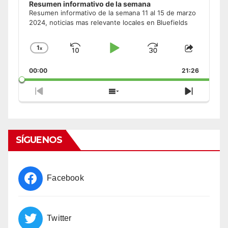
Resumen informativo de la semana
Resumen informativo de la semana 11 al 15 de marzo
2024, noticias mas relevante locales en Bluefields
1
x
Skip
Play
Jump
Change
Share
Playback
This
Backward
Pause
Forward
00:00
Rate
21:26
Episode
Previous
Show
Next
Episode
Episodes
Episode
List
SÍGUENOS
Facebook
Twitter