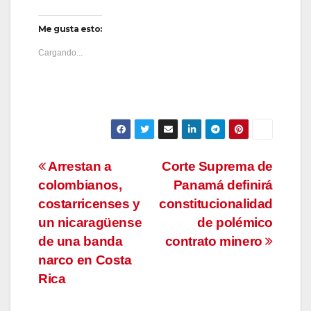
Me gusta esto:
Cargando...
Navegación
Arrestan a
Corte Suprema de
colombianos,
Panamá definirá
de
costarricenses y
constitucionalidad
entradas
un nicaragüense
de polémico
de una banda
contrato minero
narco en Costa
Rica