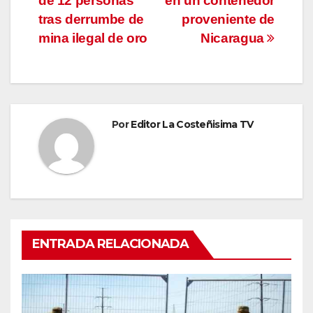
entradas
de 12 personas
en un contenedor
tras derrumbe de
proveniente de
mina ilegal de oro
Nicaragua
Por
Editor La Costeñisima TV
ENTRADA RELACIONADA