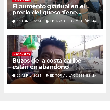
El aumento gradual en el
precio del queso tiene
efectos a las Panaderias
16 ABRIL, 2024
EDITORIAL LA COSTEÑÍSIMA
NACIONALES
Buzos de la costa caribe
están en abandono
16 ABRIL, 2024
EDITORIAL LA COSTEÑÍSIMA