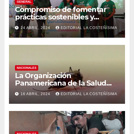
GENERAL
Compromiso de fomentar
prácticas sostenibles y
conciencia ecológica en las
24 ABRIL, 2024
EDITORIAL LA COSTEÑÍSIMA
instituciones educativas
NACIONALES
La Organización
Panamericana de la Salud
(OPS), recomienda reforzar
16 ABRIL, 2024
EDITORIAL LA COSTEÑÍSIMA
medidas ante el aumento de
casos de dengue
NACIONALES