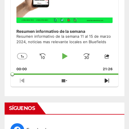
Resumen informativo de la semana
Resumen informativo de la semana 11 al 15 de marzo
2024, noticias mas relevante locales en Bluefields
1
x
Skip
Play
Jump
Change
Share
Playback
This
Backward
Pause
Forward
00:00
Rate
21:26
Episode
Previous
Show
Next
Episode
Episodes
Episode
List
SÍGUENOS