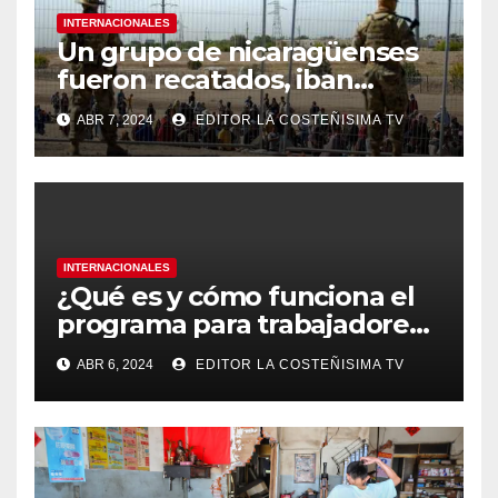
INTERNACIONALES
Un grupo de nicaragüenses
fueron recatados, iban
hacinados en un furgón en
ABR 7, 2024
EDITOR LA COSTEÑISIMA TV
México
INTERNACIONALES
¿Qué es y cómo funciona el
programa para trabajadores
migrantes de Panamá y
ABR 6, 2024
EDITOR LA COSTEÑISIMA TV
Nicaragua en Costa Rica?