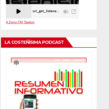
A Zeno.FM Station
LA COSTEÑÍSIMA PODCAST
Audio
Player
Show
Podcast
Information