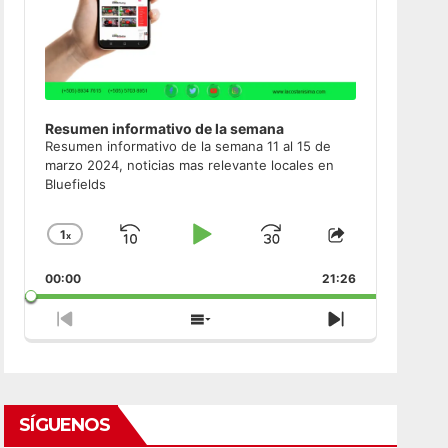
Resumen informativo de la semana
Resumen informativo de la semana 11 al 15 de
marzo 2024, noticias mas relevante locales en
Bluefields
1
x
Skip
Play
Jump
Change
Share
Playback
This
Backward
Pause
Forward
00:00
Rate
21:26
Episode
Previous
Show
Next
Episode
Episodes
Episode
List
SÍGUENOS