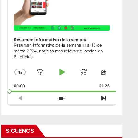
Resumen informativo de la semana
Resumen informativo de la semana 11 al 15 de
marzo 2024, noticias mas relevante locales en
Bluefields
1
x
Skip
Play
Jump
Change
Share
Playback
This
Backward
Pause
Forward
00:00
Rate
21:26
Episode
Previous
Show
Next
Episode
Episodes
Episode
List
SÍGUENOS