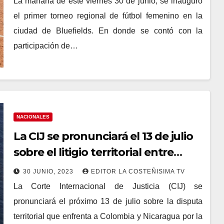
La mañana de este viernes 30 de junio, se inauguró
el primer torneo regional de fútbol femenino en la
ciudad de Bluefields. En donde se contó con la
participación de…
NACIONALES
La CIJ se pronunciará el 13 de julio
sobre el litigio territorial entre
Nicaragua y Colombia
30 JUNIO, 2023
EDITOR LA COSTEÑISIMA TV
La Corte Internacional de Justicia (CIJ) se
pronunciará el próximo 13 de julio sobre la disputa
territorial que enfrenta a Colombia y Nicaragua por la