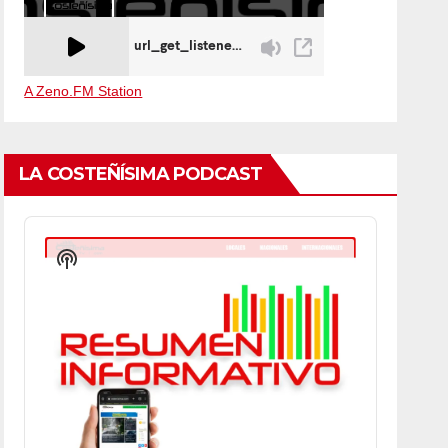
A Zeno.FM Station
LA COSTEÑÍSIMA PODCAST
Audio
Player
Show
Podcast
Information