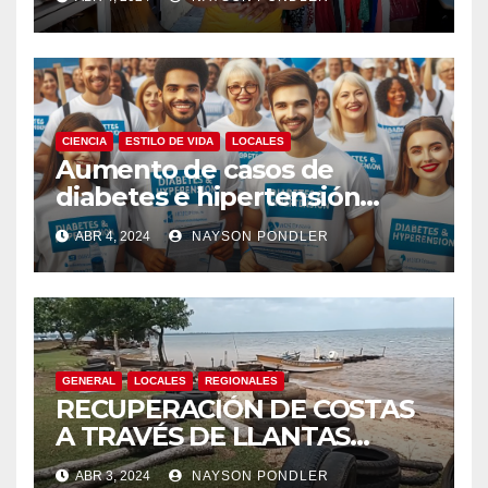
Bluefields￼
CIENCIA
ESTILO DE VIDA
LOCALES
Aumento de casos de
diabetes e hipertensión
arterial en Nicaragua￼
ABR 4, 2024
NAYSON PONDLER
GENERAL
LOCALES
REGIONALES
RECUPERACIÓN DE COSTAS
A TRAVÉS DE LLANTAS
RECICLADAS
ABR 3, 2024
NAYSON PONDLER