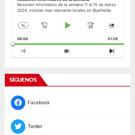
Resumen informativo de la semana 11 al 15 de marzo
2024, noticias mas relevante locales en Bluefields
1
x
Skip
Play
Jump
Change
Share
Playback
This
Backward
Pause
Forward
00:00
Rate
21:26
Episode
Previous
Show
Next
Episode
Episodes
Episode
List
SÍGUENOS
Facebook
Twitter