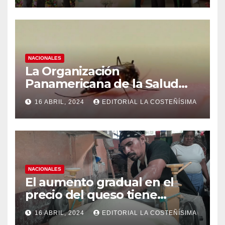
NACIONALES
La Organización
Panamericana de la Salud
(OPS), recomienda reforzar
16 ABRIL, 2024
EDITORIAL LA COSTEÑÍSIMA
medidas ante el aumento de
casos de dengue
NACIONALES
El aumento gradual en el
precio del queso tiene
efectos a las Panaderias
16 ABRIL, 2024
EDITORIAL LA COSTEÑÍSIMA