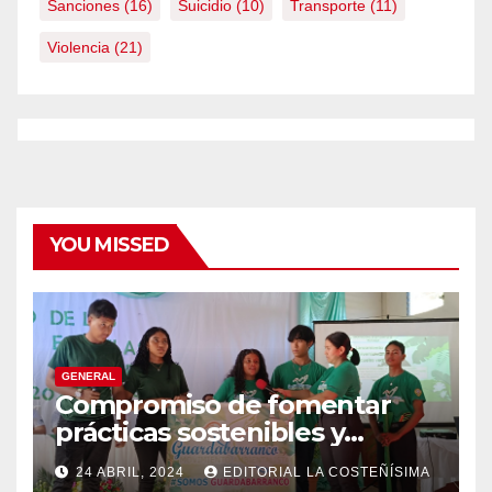
Sanciones
(16)
Suicidio
(10)
Transporte
(11)
Violencia
(21)
YOU MISSED
GENERAL
Compromiso de fomentar
prácticas sostenibles y
conciencia ecológica en las
24 ABRIL, 2024
EDITORIAL LA COSTEÑÍSIMA
instituciones educativas