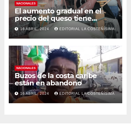
NACIONALES
El aumento gradual en el
precio del queso tiene
efectos a las Panaderias
16 ABRIL, 2024
EDITORIAL LA COSTEÑÍSIMA
NACIONALES
Buzos de la costa caribe
están en abandono
16 ABRIL, 2024
EDITORIAL LA COSTEÑÍSIMA