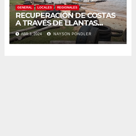
GENERAL
LOCALES
REGIONALES
RECUPERACIÓN DE COSTAS
A TRAVÉS DE LLANTAS
RECICLADAS
ABR 3, 2024
NAYSON PONDLER