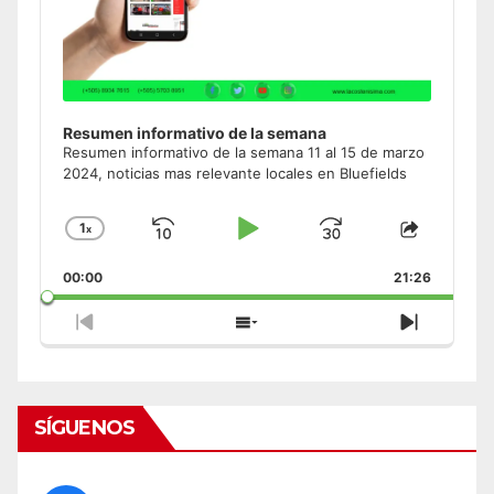
Resumen informativo de la semana
Resumen informativo de la semana 11 al 15 de marzo
2024, noticias mas relevante locales en Bluefields
1
x
Skip
Play
Jump
Change
Share
Playback
This
Backward
Pause
Forward
00:00
Rate
21:26
Episode
Previous
Show
Next
Episode
Episodes
Episode
List
SÍGUENOS