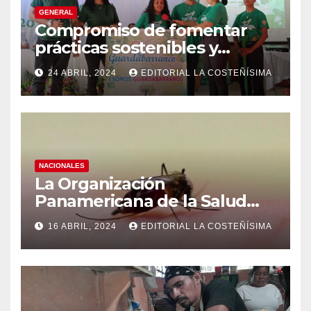
GENERAL
Compromiso de fomentar
prácticas sostenibles y
conciencia ecológica en las
24 ABRIL, 2024
EDITORIAL LA COSTEÑÍSIMA
instituciones educativas
NACIONALES
La Organización
Panamericana de la Salud
(OPS), recomienda reforzar
16 ABRIL, 2024
EDITORIAL LA COSTEÑÍSIMA
medidas ante el aumento de
casos de dengue