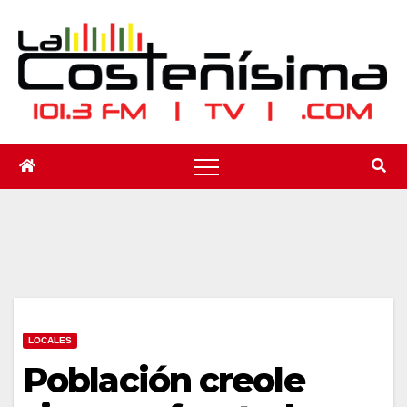
Saltar
al
contenido
LOCALES
Población creole