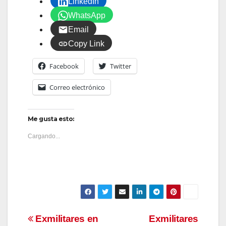
LinkedIn
WhatsApp
Email
Copy Link
Facebook
Twitter
Correo electrónico
Me gusta esto:
Cargando...
Navegación
Exmilitares en
Exmilitares