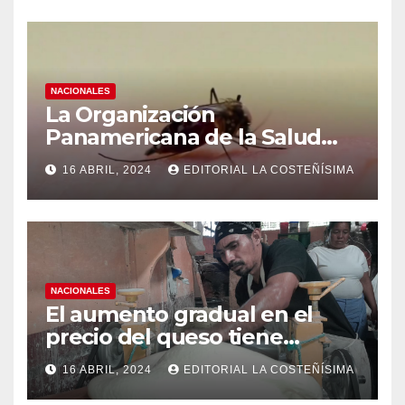
NACIONALES
La Organización
Panamericana de la Salud
(OPS), recomienda reforzar
16 ABRIL, 2024
EDITORIAL LA COSTEÑÍSIMA
medidas ante el aumento de
casos de dengue
NACIONALES
El aumento gradual en el
precio del queso tiene
efectos a las Panaderias
16 ABRIL, 2024
EDITORIAL LA COSTEÑÍSIMA