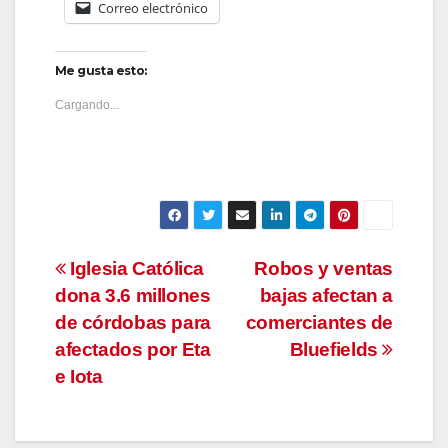
Correo electrónico
Me gusta esto:
Cargando...
Navegación
Iglesia Católica
Robos y ventas
dona 3.6 millones
bajas afectan a
de
de córdobas para
comerciantes de
entradas
afectados por Eta
Bluefields
e Iota