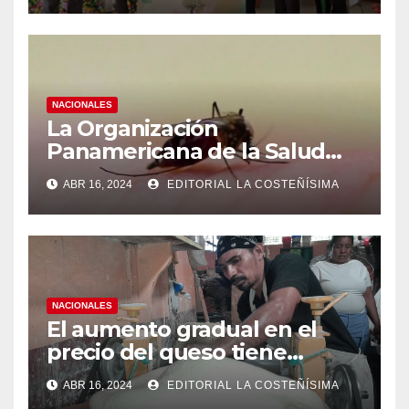
NACIONALES
La Organización
Panamericana de la Salud
(OPS), recomienda reforzar
ABR 16, 2024
EDITORIAL LA COSTEÑÍSIMA
medidas ante el aumento de
casos de dengue
NACIONALES
El aumento gradual en el
precio del queso tiene
efectos a las Panaderias
ABR 16, 2024
EDITORIAL LA COSTEÑÍSIMA