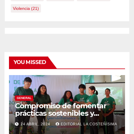
Violencia
(21)
YOU MISSED
GENERAL
Compromiso de fomentar
prácticas sostenibles y
conciencia ecológica en las
24 ABRIL, 2024
EDITORIAL LA COSTEÑÍSIMA
instituciones educativas