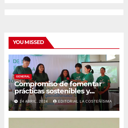
YOU MISSED
GENERAL
Compromiso de fomentar
prácticas sostenibles y
conciencia ecológica en las
24 ABRIL, 2024
EDITORIAL LA COSTEÑÍSIMA
instituciones educativas