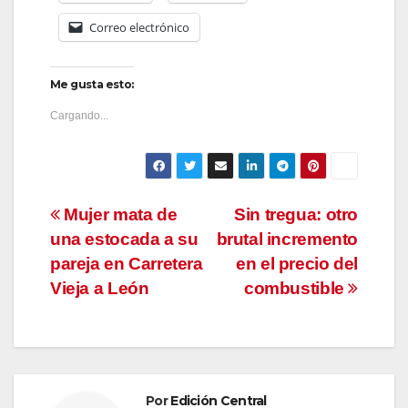
Correo electrónico
Me gusta esto:
Cargando...
Navegación
Mujer mata de
Sin tregua: otro
una estocada a su
brutal incremento
de
pareja en Carretera
en el precio del
entradas
Vieja a León
combustible
Por
Edición Central