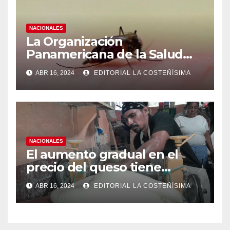
NACIONALES
La Organización
Panamericana de la Salud
(OPS), recomienda reforzar
ABR 16, 2024
EDITORIAL LA COSTEÑÍSIMA
medidas ante el aumento de
casos de dengue
NACIONALES
El aumento gradual en el
precio del queso tiene
efectos a las Panaderias
ABR 16, 2024
EDITORIAL LA COSTEÑÍSIMA