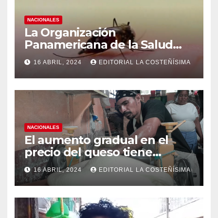
NACIONALES
La Organización
Panamericana de la Salud
(OPS), recomienda reforzar
16 ABRIL, 2024
EDITORIAL LA COSTEÑÍSIMA
medidas ante el aumento de
casos de dengue
NACIONALES
El aumento gradual en el
precio del queso tiene
efectos a las Panaderias
16 ABRIL, 2024
EDITORIAL LA COSTEÑÍSIMA