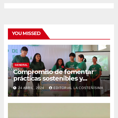
YOU MISSED
GENERAL
Compromiso de fomentar
prácticas sostenibles y
conciencia ecológica en las
24 ABRIL, 2024
EDITORIAL LA COSTEÑÍSIMA
instituciones educativas