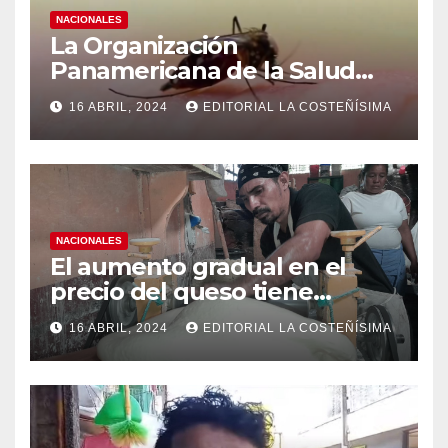
NACIONALES
La Organización
Panamericana de la Salud
(OPS), recomienda reforzar
16 ABRIL, 2024
EDITORIAL LA COSTEÑÍSIMA
medidas ante el aumento de
casos de dengue
NACIONALES
El aumento gradual en el
precio del queso tiene
efectos a las Panaderias
16 ABRIL, 2024
EDITORIAL LA COSTEÑÍSIMA