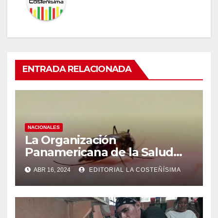
ENTRADA RELACIONADA
NACIONALES
La Organización
Panamericana de la Salud
(OPS), recomienda reforzar
ABR 16, 2024
EDITORIAL LA COSTEÑÍSIMA
medidas ante el aumento de
casos de dengue