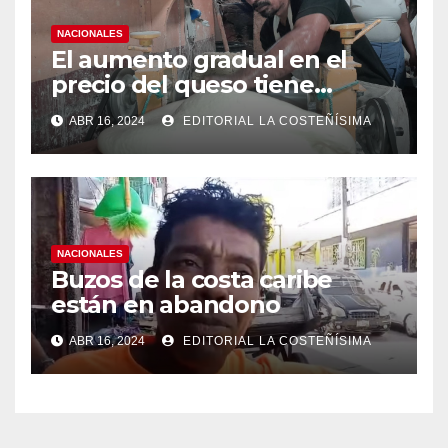
NACIONALES
El aumento gradual en el
precio del queso tiene
efectos a las Panaderias
ABR 16, 2024
EDITORIAL LA COSTEÑÍSIMA
NACIONALES
Buzos de la costa caribe
están en abandono
ABR 16, 2024
EDITORIAL LA COSTEÑÍSIMA